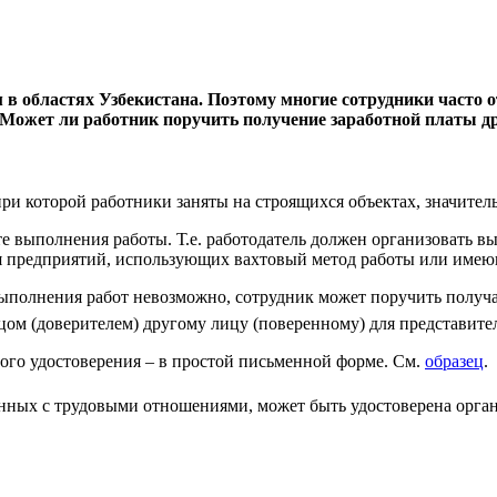
в областях Узбекистана. Поэтому многие сотрудники часто о
. Может ли работник поручить получение заработной платы д
при которой работники заняты на строящихся объектах, значите
те выполнения работы. Т.е. работодатель должен организовать вы
для предприятий, использующих вахтовый метод работы или име
выполнения работ невозможно, сотрудник может поручить получа
ом (доверителем) другому лицу (поверенному) для представите
ого удостоверения – в простой письменной форме. См.
образец
.
анных с трудовыми отношениями, может быть удостоверена орган