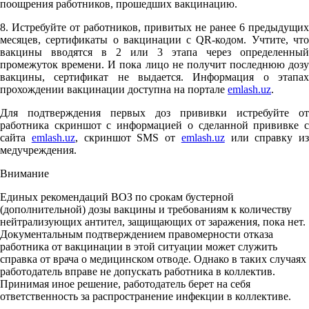
поощрения работников, прошедших вакцинацию.
8. Истребуйте от работников, привитых не ранее 6 предыдущих
месяцев, сертификаты о вакцинации с QR-кодом. Учтите, что
вакцины вводятся в 2 или 3 этапа через определенный
промежуток времени. И пока лицо не получит последнюю дозу
вакцины, сертификат не выдается. Информация о этапах
прохождении вакцинации доступна на портале
emlash.uz
.
Для подтверждения первых доз прививки истребуйте от
работника скриншот с информацией о сделанной прививке с
сайта
emlash.uz
, скриншот SMS от
emlash.uz
или справку из
медучреждения.
Внимание
Единых рекомендаций ВОЗ по срокам бустерной
(дополнительной) дозы вакцины и требованиям к количеству
нейтрализующих антител, защищающих от заражения, пока нет.
Документальным подтверждением правомерности отказа
работника от вакцинации в этой ситуации может служить
справка от врача о медицинском отводе. Однако в таких случаях
работодатель вправе не допускать работника в коллектив.
Принимая иное решение, работодатель берет на себя
ответственность за распространение инфекции в коллективе.