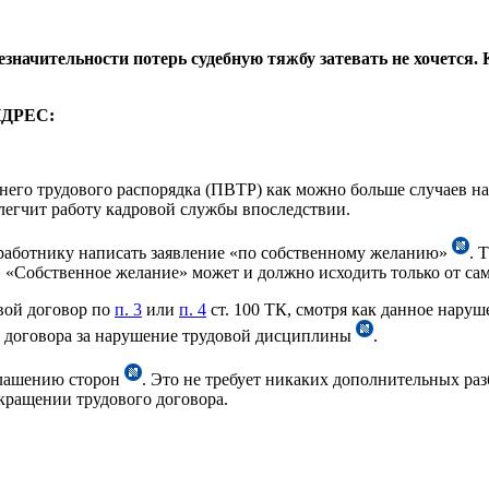
начительности потерь судебную тяжбу затевать не хочется. К
НДРЕС:
ннего трудового распорядка (ПВТР) как можно больше случаев н
легчит работу кадровой службы впоследствии.
т работнику написать заявление «по собственному желанию»
. 
 «Собственное желание» может и должно исходить только от сам
вой договор по
п. 3
или
п. 4
ст. 100 ТК, смотря как данное нару
о договора за нарушение трудовой дисциплины
.
глашению сторон
. Это не требует никаких дополнительных ра
кращении трудового договора.