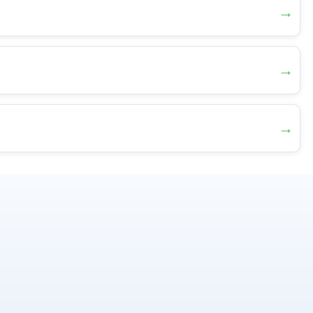
→
→
→