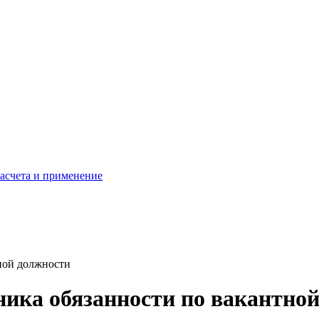
расчета и применение
ной должности
ника обязанности по вакантно