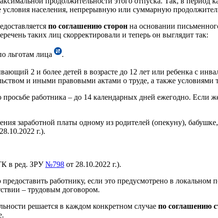
аксимальной продолжительности этого отпуска. Так, в период 
 условия населения, непрерывную или суммарную продолжительн
редоставляется
по соглашению сторон
на основании письменного
Перечень таких лиц скорректировали и теперь он выглядит так:
по льготам лица
.
ающий 2 и более детей в возрасте до 12 лет или ребенка с инвал
льством и иными правовыми актами о труде, а также условиями 
 просьбе работника – до 14 календарных дней ежегодно. Если ж
анения заработной платы одному из родителей (опекуну), бабушк
28.10.2022 г.).
К в ред. ЗРУ
№798
от 28.10.2022 г.).
 предоставить работнику, если это предусмотрено в локальном
тствии – трудовым договором.
льности решается в каждом конкретном случае
по соглашению с
е.