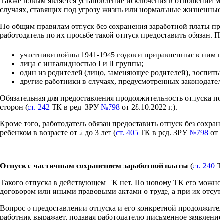
Также новым является установление исключения в отношении м
случаях, ставящих под угрозу жизнь или нормальные жизненные
По общим правилам отпуск без сохранения заработной платы п
работодатель по их просьбе такой отпуск предоставить обязан. 
участники войны 1941-1945 годов и приравненные к ним 
лица с инвалидностью I и II группы;
один из родителей (лицо, заменяющее родителей), воспитыв
другие работники в случаях, предусмотренных законодате
Обязательная для предоставления продолжительность отпуска по
сторон (
ст. 242
ТК в ред. ЗРУ
№798
от 28.10.2022 г.).
Кроме того, работодатель обязан предоставить отпуск без сохр
ребенком в возрасте от 2 до 3 лет (
ст. 405
ТК в ред. ЗРУ
№798
от 
Отпуск с частичным сохранением заработной платы
(
ст. 240
Т
Такого отпуска в действующем ТК нет. По новому ТК его можно
договором или иными правовыми актами о труде, а при их отсу
Вопрос о предоставлении отпуска и его конкретной продолжите
работник выражает, подавая работодателю письменное заявлени