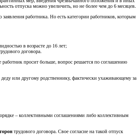
карантинных мер, введения чрезвычайного положения и в иных
ость отпуска можно увеличить, но не более чем до 6 месяцев.
 заявления работника. Но есть категории работников, которым
идностью в возрасте до 16 лет;
трудового договора.
е работник просит больше, вопрос решается по соглашению
е, деду или другому родственнику, фактически ухаживающему за
 порядке – коллективными соглашениями либо коллективным
торон
трудового договора. Свое согласие на такой отпуск