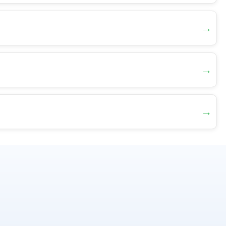
→
→
→