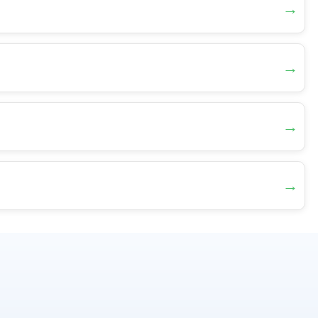
→
→
→
→