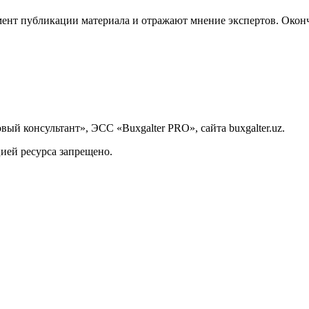
ент публикации материала и отражают мнение экспертов. Оконч
й консультант», ЭСС «Buxgalter PRO», сайта buxgalter.uz.
ией ресурса запрещено.