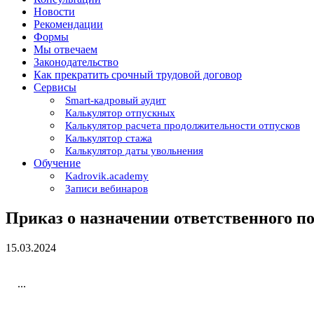
Новости
Рекомендации
Формы
Мы отвечаем
Законодательство
Как прекратить срочный трудовой договор
Сервисы
Smart-кадровый аудит
Калькулятор отпускных
Калькулятор расчета продолжительности отпусков
Калькулятор стажа
Калькулятор даты увольнения
Обучение
Kadrovik.academy
Записи вебинаров
Приказ о назначении ответственного п
15.03.2024
...