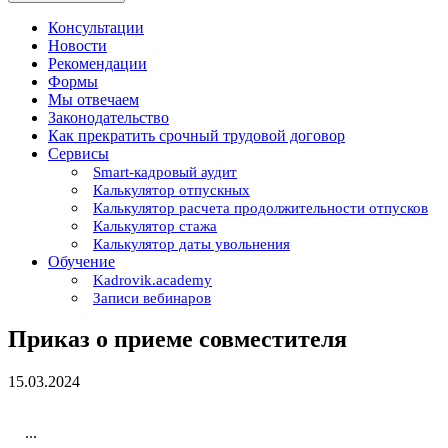
Консультации
Новости
Рекомендации
Формы
Мы отвечаем
Законодательство
Как прекратить срочный трудовой договор
Сервисы
Smart-кадровый аудит
Калькулятор отпускных
Калькулятор расчета продолжительности отпусков
Калькулятор стажа
Калькулятор даты увольнения
Обучение
Kadrovik.academy
Записи вебинаров
Приказ о приеме совместителя
15.03.2024
...