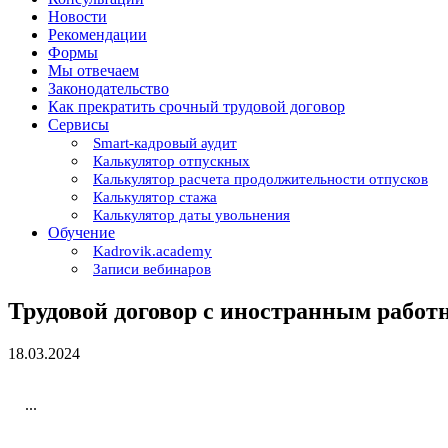
Новости
Рекомендации
Формы
Мы отвечаем
Законодательство
Как прекратить срочный трудовой договор
Сервисы
Smart-кадровый аудит
Калькулятор отпускных
Калькулятор расчета продолжительности отпусков
Калькулятор стажа
Калькулятор даты увольнения
Обучение
Kadrovik.academy
Записи вебинаров
Трудовой договор с иностранным работ
18.03.2024
...