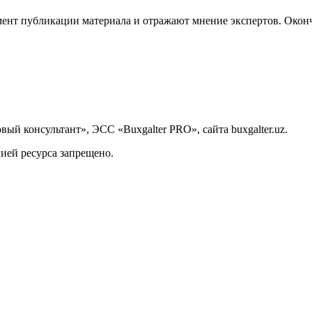
ент публикации материала и отражают мнение экспертов. Оконч
й консультант», ЭСС «Buxgalter PRO», сайта buxgalter.uz.
ией ресурса запрещено.