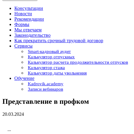
Консультации
Новости
Рекомендации
Формы
Мы отвечаем
Законодательство
Как прекратить срочный трудовой договор
Сервисы
Smart-кадровый аудит
Калькулятор отпускных
Калькулятор расчета продолжительности отпусков
Калькулятор стажа
Калькулятор даты увольнения
Обучение
Kadrovik.academy
Записи вебинаров
Представление в профком
20.03.2024
...