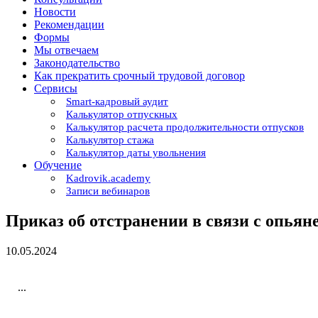
Новости
Рекомендации
Формы
Мы отвечаем
Законодательство
Как прекратить срочный трудовой договор
Сервисы
Smart-кадровый аудит
Калькулятор отпускных
Калькулятор расчета продолжительности отпусков
Калькулятор стажа
Калькулятор даты увольнения
Обучение
Kadrovik.academy
Записи вебинаров
Приказ об отстранении в связи с опьян
10.05.2024
...