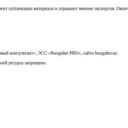
ент публикации материала и отражают мнение экспертов. Оконч
й консультант», ЭСС «Buxgalter PRO», сайта buxgalter.uz.
ией ресурса запрещено.