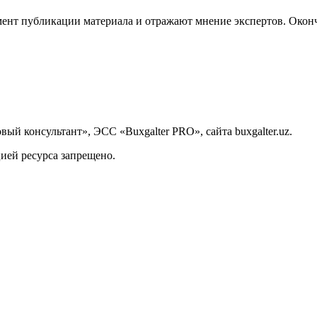
ент публикации материала и отражают мнение экспертов. Оконч
й консультант», ЭСС «Buxgalter PRO», сайта buxgalter.uz.
ией ресурса запрещено.