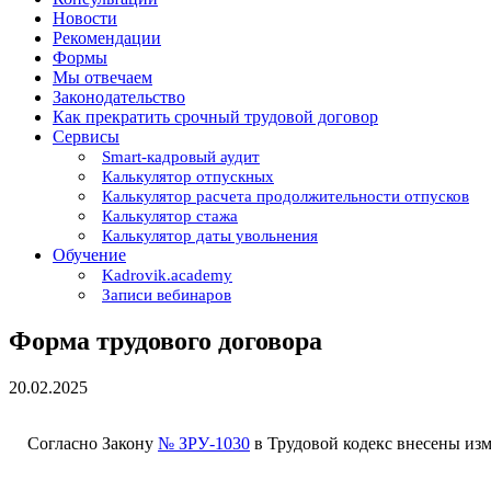
Новости
Рекомендации
Формы
Мы отвечаем
Законодательство
Как прекратить срочный трудовой договор
Сервисы
Smart-кадровый аудит
Калькулятор отпускных
Калькулятор расчета продолжительности отпусков
Калькулятор стажа
Калькулятор даты увольнения
Обучение
Kadrovik.academy
Записи вебинаров
Форма трудового договора
20.02.2025
Согласно Закону
№ ЗРУ-1030
в Трудовой кодекс внесены изм