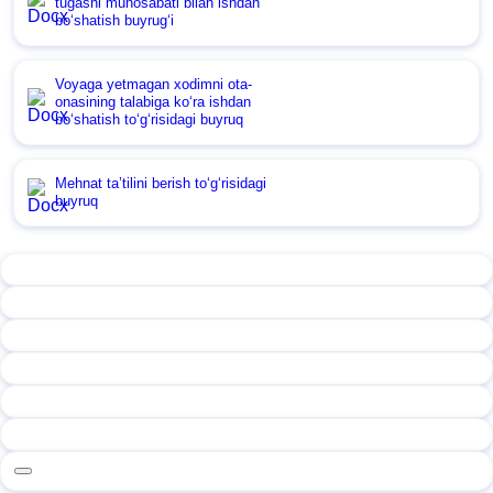
tugashi munosabati bilan ishdan
boʻshatish buyrugʻi
Voyaga yetmagan хodimni ota-
onasining talabiga koʻra ishdan
boʻshatish toʻgʻrisidagi buyruq
Mehnat ta’tilini berish toʻgʻrisidagi
buyruq