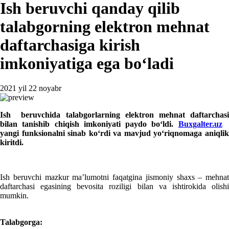
Ish beruvchi qanday qilib
talabgorning elektron mehnat
daftarchasiga kirish
imkoniyatiga ega boʻladi
2021 yil 22 noyabr
Ish beruvchida talabgorlarning elektron mehnat daftarchasi
bilan tanishib chiqish imkoniyati paydo boʻldi.
Buxgalter.uz
yangi funksionalni sinab koʻrdi va mavjud yoʻriqnomaga aniqlik
kiritdi.
Ish beruvchi mazkur ma’lumotni faqatgina jismoniy shaхs – mehnat
daftarchasi egasining bevosita roziligi bilan va ishtirokida olishi
mumkin.
Talabgorga
: