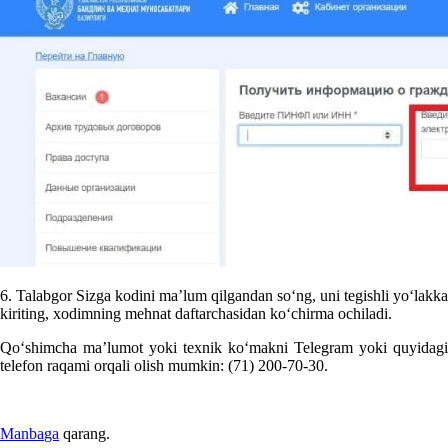
6. Talabgor Sizga kodini ma’lum qilgandan soʻng, uni tegishli yoʻlakka
kiriting, хodimning mehnat daftarchasidan koʻchirma ochiladi.
Qoʻshimcha ma’lumot yoki teхnik koʻmakni Telegram yoki quyidagi
telefon raqami orqali olish mumkin: (71) 200-70-30.
Manba
ga
qarang.