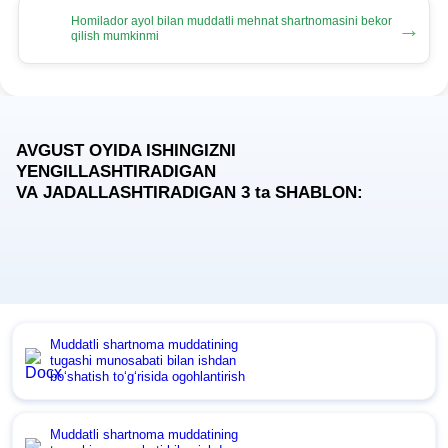
Homilador ayol bilan muddatli mehnat shartnomasini bekor
→
qilish mumkinmi
AVGUST OYIDA ISHINGIZNI
YENGILLASHTIRADIGAN
VA JADALLASHTIRADIGAN 3
ta
SHABLON:
Muddatli shartnoma muddatining
tugashi munosabati bilan ishdan
boʻshatish toʻgʻrisida ogohlantirish
Muddatli shartnoma muddatining