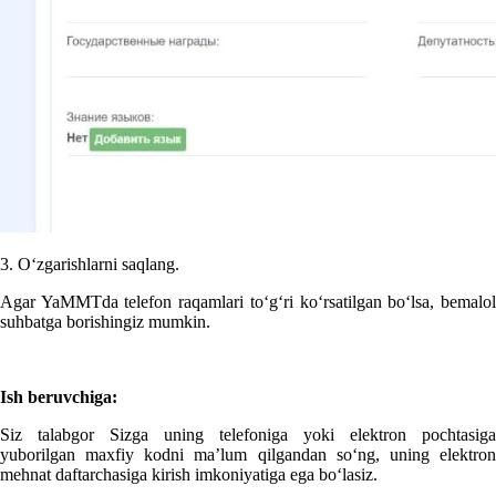
3. Oʻzgarishlarni saqlang.
Agar YaMMTda telefon raqamlari toʻgʻri koʻrsatilgan boʻlsa, bemalol
suhbatga borishingiz mumkin.
Ish beruvchiga:
Siz talabgor Sizga uning telefoniga yoki elektron pochtasiga
yuborilgan maхfiy kodni ma’lum qilgandan soʻng, uning elektron
mehnat daftarchasiga kirish imkoniyatiga ega boʻlasiz.