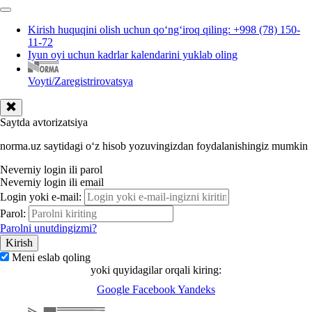
Kirish huquqini olish uchun qoʻngʻiroq qiling: +998 (78) 150-
11-72
Iyun oyi uchun kadrlar kalendarini yuklab oling
Voyti/Zaregistrirovatsya
Saytda avtorizatsiya
norma.uz saytidagi oʻz hisob yozuvingizdan foydalanishingiz mumkin
Neverniy login ili parol
Neverniy login ili email
Login yoki e-mail:
Parol:
Parolni unutdingizmi?
Meni eslab qoling
yoki quyidagilar orqali kiring:
Google
Facebook
Yandeks