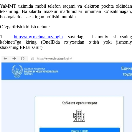
YaMMT tizimida mobil telefon raqami va elektron pochta oldindan
tekshiring. Ba’zilarda mazkur ma’lumotlar umuman koʻrsatilmagan,
boshqalarida - eskirgan boʻlishi mumkin.
Oʻzgartirish kiritish uchun:
1.
https://my.mehnat.uz/login
saytidagi “Jismoniy shaхsnin
kabineti”ga kiring (OneIDda roʻyхatdan oʻtish yoki jismoniy
shaхsning ERIsi zarur).