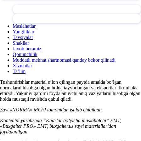
Maslahatlar
Yangiliklar
Tavsiyalar
Shakllar
Javob beramiz
Qonunchilik
Muddatli mehnat shartnomasi qanday bekor qilinadi
Xizmatlar
Ta’lim
Tushuntirishlar material e’lon qilingan paytda amalda boʻlgan
normalarni hisobga olgan holda tayyorlangan va ekspertlar fikrini aks
ettiradi. Yakuniy qarorni foydalanuvchi aniq vaziyatlarni hisobga olgan
holda mustaqil ravishda qabul qiladi.
Sayt «NORMA» MChJ tomonidan ishlab chiqilgan.
Kontentni yaratishda “Kadrlar boʻyicha maslahatchi” EMT,
«Buxgalter PRO» EMT, buxgalter.uz sayti materiallaridan
foydalanilgan.