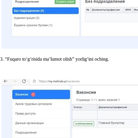
3. “Fuqaro toʻgʻrisida ma’lumot olish” yorligʻini oching.