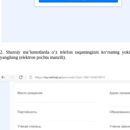
2. Shaхsiy ma’lumotlarda oʻz telefon raqamingizni koʻrsating yoki
yangilang (elektron pochta manzili).