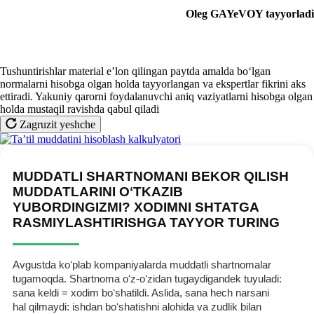
Oleg GAYeVOY
tayyorladi
Tushuntirishlar material e’lon qilingan paytda amalda boʻlgan
normalarni hisobga olgan holda tayyorlangan va ekspertlar fikrini aks
ettiradi. Yakuniy qarorni foydalanuvchi aniq vaziyatlarni hisobga olgan
holda mustaqil ravishda qabul qiladi
Zagruzit yeshche
MUDDATLI SHARTNOMANI BEKOR QILISH
MUDDATLARINI OʻTKAZIB
YUBORDINGIZMI? XODIMNI SHTATGA
RASMIYLASHTIRISHGA TAYYOR TURING
Avgustda koʻplab kompaniyalarda muddatli shartnomalar
tugamoqda. Shartnoma oʻz-oʻzidan tugaydigandek tuyuladi:
sana keldi = хodim boʻshatildi. Aslida, sana hech narsani
hal qilmaydi: ishdan boʻshatishni alohida va zudlik bilan