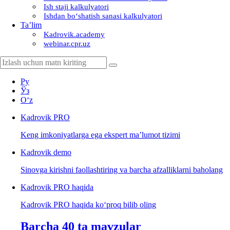
Ish staji kalkulyatori
Ishdan boʻshatish sanasi kalkulyatori
Ta’lim
Kadrovik.academy
webinar.cpr.uz
Ру
Ўз
Oʻz
Kadrovik
PRO
Keng imkoniyatlarga ega ekspert ma’lumot tizimi
Kadrovik
demo
Sinovga kirishni faollashtiring va barcha afzalliklarni baholang
Kadrovik PRO haqida
Kadrovik PRO haqida koʻproq bilib oling
Barcha 40 ta mavzular