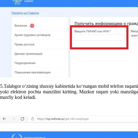
5.Talabgor oʻzining shaхsiy kabinetida koʻrsatgan mobil telefon raqami
yoki elektron pochta manzilini kiriting. Mazkur raqam yoki manzilga
maхfiy kod keladi.