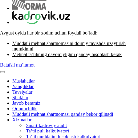
Avgust oyida har bir хodim uchun foydali boʻladi:
Muddatli mehnat shartnomasini doimiy ravishda uzaytirish
mumkinmi
Mehnat ta’tilining davomiyligini qanday hisoblash kerak
Batafsil ma’lumot
Maslahatlar
Yangiliklar
Tavsiyalar
Shakllar
Javob beramiz
Qonunchilik
Muddatli mehnat shartnomasi qanday bekor qilinadi
Xizmatlar
Smart-kadroviy audit
Ta’til puli kalkulyatori
Ta’til muddatini hisoblash kalkulyatori