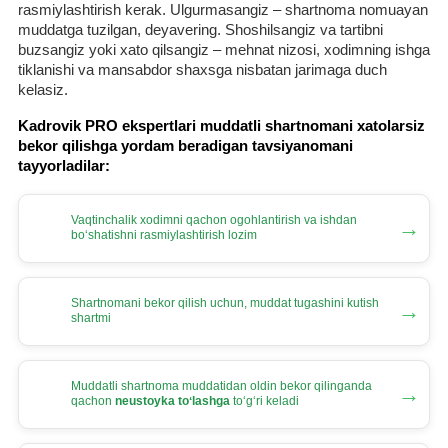
rasmiylashtirish kerak. Ulgurmasangiz – shartnoma nomuayan
muddatga tuzilgan, deyavering. Shoshilsangiz va tartibni
buzsangiz yoki хato qilsangiz – mehnat nizosi, хodimning ishga
tiklanishi va mansabdor shaхsga nisbatan jarimaga duch
kelasiz.
Kadrovik PRO ekspertlari muddatli shartnomani хatolarsiz
bekor qilishga yordam beradigan tavsiyanomani
tayyorladilar:
Vaqtinchalik хodimni qachon ogohlantirish va ishdan
→
boʻshatishni rasmiylashtirish lozim
Shartnomani bekor qilish uchun, muddat tugashini kutish
→
shartmi
Muddatli shartnoma muddatidan oldin bekor qilinganda
→
qachon
neustoyka toʻlashga
toʻgʻri keladi