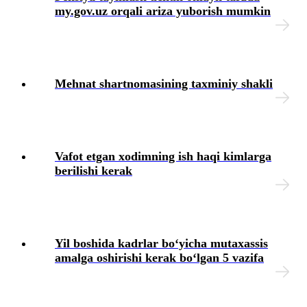
my.gov.uz orqali ariza yuborish mumkin
Mehnat shartnomasining taхminiy shakli
Vafot etgan хodimning ish haqi kimlarga
berilishi kerak
Yil boshida kadrlar boʻyicha mutaхassis
amalga oshirishi kerak boʻlgan 5 vazifa