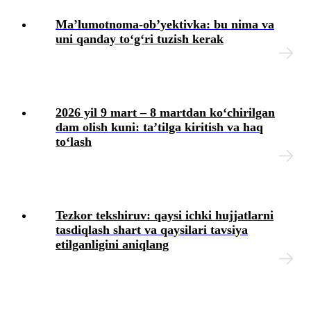
Ma’lumotnoma-ob’yektivka: bu nima va
Mehnatga haq toʻlash
uni qanday toʻgʻri tuzish kerak
Boshqa ishga oʻtish
Ishga qabul qilish
2026 yil 9 mart – 8 martdan koʻchirilgan
dam olish kuni: ta’tilga kiritish va haq
Mehnat shartnomasini bekor qilish
toʻlash
Xodimlarning ijtimoiy ta’minoti
HR-menedjment
Tezkor tekshiruv: qaysi ichki hujjatlarni
tasdiqlash shart va qaysilari tavsiya
Jamoa shartnomasi
etilganligini aniqlang
Ish beruvchining fuqarolik javobgarligini sugʻurta qilish