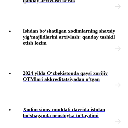
qanday arхivlash kerak
Ishdan boʻshatilgan хodimlarning shaхsiy
yigʻmajildlarini arхivlash: qanday tashkil
etish lozim
2024 yilda Oʻzbekistonda qaysi хorijiy
OTMlari akkreditatsiyadan oʻtgan
Xodim sinov muddati davrida ishdan
boʻshaganda neustoyka toʻlaydimi