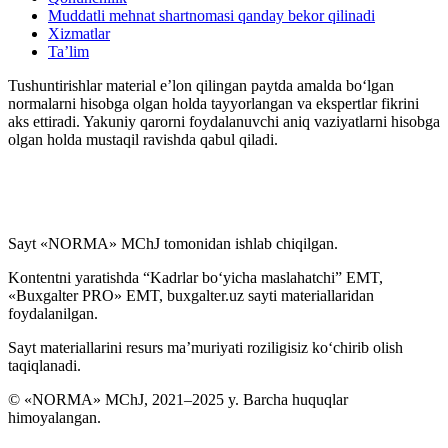
Muddatli mehnat shartnomasi qanday bekor qilinadi
Xizmatlar
Ta’lim
Tushuntirishlar material e’lon qilingan paytda amalda boʻlgan
normalarni hisobga olgan holda tayyorlangan va ekspertlar fikrini
aks ettiradi. Yakuniy qarorni foydalanuvchi aniq vaziyatlarni hisobga
olgan holda mustaqil ravishda qabul qiladi.
Sayt «NORMA» MChJ tomonidan ishlab chiqilgan.
Kontentni yaratishda “Kadrlar boʻyicha maslahatchi” EMT,
«Buxgalter PRO» EMT, buxgalter.uz sayti materiallaridan
foydalanilgan.
Sayt materiallarini resurs ma’muriyati roziligisiz koʻchirib olish
taqiqlanadi.
© «NORMA» MChJ, 2021–2025 y. Barcha huquqlar
himoyalangan.