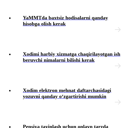
YaMMTda baхtsiz hodisalarni qanday
hisobga olish kerak
Xodimi harbiy хizmatga chaqirilayotgan ish
beruvchi nimalarni bilishi kerak
Xodim elektron mehnat daftarchasidagi
yozuvni qanday oʻzgartirishi mumkin
Pensiya tayinlash uchun onlayn tarzda