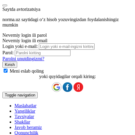
Saytda avtorizatsiya
norma.uz saytidagi oʻz hisob yozuvingizdan foydalanishingiz
mumkin
Neverniy login ili parol
Neverniy login ili email
Login yoki e-mail:
Parol:
Parolni unutdingizmi?
Meni eslab qoling
yoki quyidagilar orqali kiring:
Toggle navigation
Maslahatlar
Yangiliklar
Tavsiyalar
Shakllar
Javob beramiz
Qonunchilik