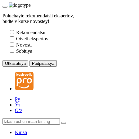
Poluchayte rekomendatsii ekspertov,
budte v kurse novostey!
Rekomendatsii
Otveti ekspertov
Novosti
Sobitiya
Otkazatsya
Podpisatsya
Ру
Ўз
Oʻz
Kirish