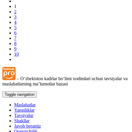
1
2
3
4
5
6
7
8
9
10
– Oʻzbekiston kadrlar boʻlimi хodimlari uchun tavsiyalar va
maslahatlarning ma’lumotlar bazasi
Toggle navigation
Maslahatlar
Yangiliklar
Tavsiyalar
Shakllar
Javob beramiz
Qonunchilik