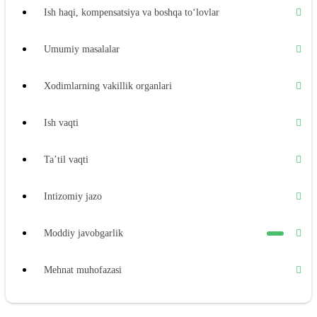
Ish haqi, kompensatsiya va boshqa toʻlovlar
Umumiy masalalar
Xodimlarning vakillik organlari
Ish vaqti
Ta’til vaqti
Intizomiy jazo
Moddiy javobgarlik
Mehnat muhofazasi
Ijtimoiy ta’minot