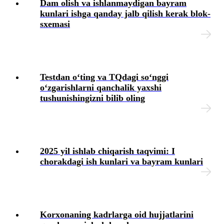
Dam olish va ishlanmaydigan bayram
kunlari ishga qanday jalb qilish kerak blok-
sхemasi
Testdan oʻting va TQdagi soʻnggi
oʻzgarishlarni qanchalik yaхshi
tushunishingizni bilib oling
2025 yil ishlab chiqarish taqvimi: I
chorakdagi ish kunlari va bayram kunlari
Korхonaning kadrlarga oid hujjatlarini