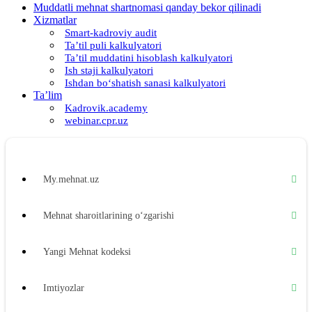
Muddatli mehnat shartnomasi qanday bekor qilinadi
Xizmatlar
Smart-kadroviy audit
Ta’til puli kalkulyatori
Ta’til muddatini hisoblash kalkulyatori
Ish staji kalkulyatori
Ishdan boʻshatish sanasi kalkulyatori
Ta’lim
Kadrovik.academy
webinar.cpr.uz
My.mehnat.uz
Mehnat sharoitlarining oʻzgarishi
Yangi Mehnat kodeksi
Imtiyozlar