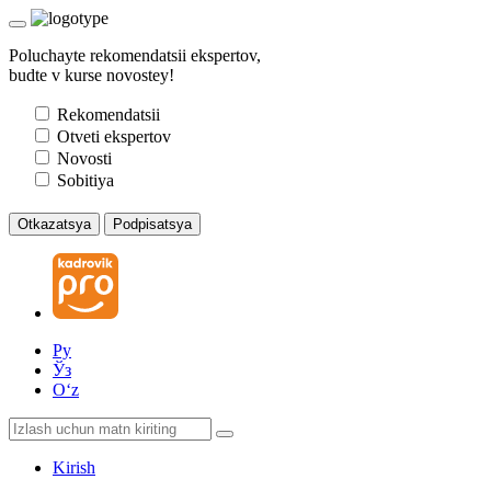
Poluchayte rekomendatsii ekspertov,
budte v kurse novostey!
Rekomendatsii
Otveti ekspertov
Novosti
Sobitiya
Otkazatsya
Podpisatsya
Ру
Ўз
Oʻz
Kirish