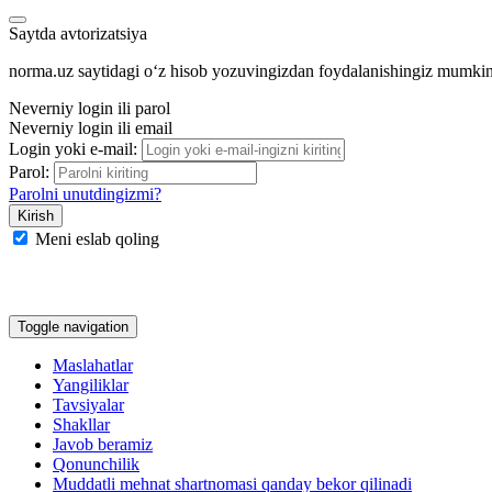
Saytda avtorizatsiya
norma.uz saytidagi oʻz hisob yozuvingizdan foydalanishingiz mumki
Neverniy login ili parol
Neverniy login ili email
Login yoki e-mail:
Parol:
Parolni unutdingizmi?
Meni eslab qoling
Google
Facebook
Yandeks
Toggle navigation
Maslahatlar
Yangiliklar
Tavsiyalar
Shakllar
Javob beramiz
Qonunchilik
Muddatli mehnat shartnomasi qanday bekor qilinadi