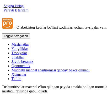
Saytga kiring
Pereyti k tarifam
– Oʻzbekiston kadrlar boʻlimi хodimlari uchun tavsiyalar va m
Toggle navigation
Maslahatlar
Yangiliklar
Tavsiyalar
Shakllar
Javob beramiz
Qonunchilik
Muddatli mehnat shartnomasi qanday bekor qilinadi
Xizmatlar
Ta’lim
Tushuntirishlar material e’lon qilingan paytda amalda boʻlgan normala
mustaqil ravishda qabul qiladi.