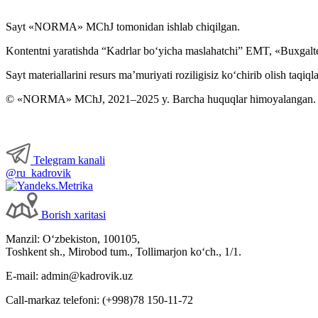
Sayt «NORMA» MChJ tomonidan ishlab chiqilgan.
Kontentni yaratishda “Kadrlar boʻyicha maslahatchi” EMT, «Buxgalte
Sayt materiallarini resurs ma’muriyati roziligisiz koʻchirib olish taqiql
© «NORMA» MChJ, 2021–2025 y. Barcha huquqlar himoyalangan.
Telegram kanali
@ru_kadrovik
Borish хaritasi
Manzil: Oʻzbekiston, 100105,
Toshkent sh., Mirobod tum., Tollimarjon koʻch., 1/1.
E-mail: admin@kadrovik.uz
Call-markaz telefoni: (+998)78 150-11-72