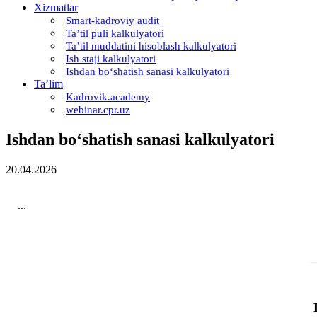
Xizmatlar
Smart-kadroviy audit
Ta’til puli kalkulyatori
Ta’til muddatini hisoblash kalkulyatori
Ish staji kalkulyatori
Ishdan boʻshatish sanasi kalkulyatori
Ta’lim
Kadrovik.academy
webinar.cpr.uz
Ishdan boʻshatish sanasi kalkulyatori
20.04.2026
...