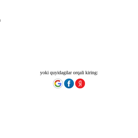
n
yoki quyidagilar orqali kiring: