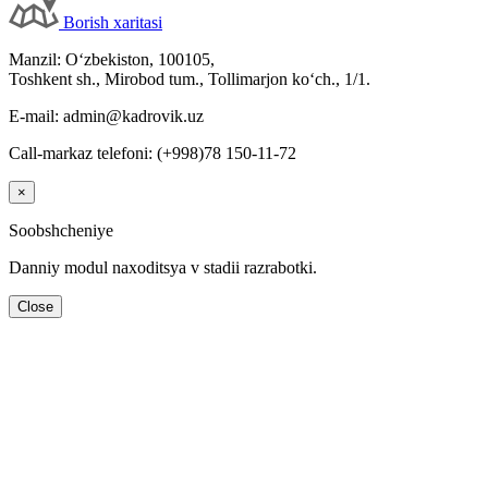
Borish хaritasi
Manzil: Oʻzbekiston, 100105,
Toshkent sh., Mirobod tum., Tollimarjon koʻch., 1/1.
E-mail: admin@kadrovik.uz
Call-markaz telefoni: (+998)78 150-11-72
×
Soobshcheniye
Danniy modul naхoditsya v stadii razrabotki.
Close