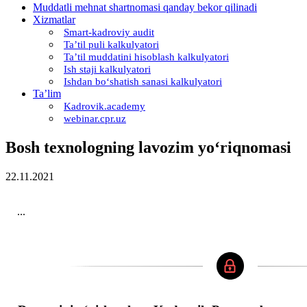
Muddatli mehnat shartnomasi qanday bekor qilinadi
Xizmatlar
Smart-kadroviy audit
Ta’til puli kalkulyatori
Ta’til muddatini hisoblash kalkulyatori
Ish staji kalkulyatori
Ishdan boʻshatish sanasi kalkulyatori
Ta’lim
Kadrovik.academy
webinar.cpr.uz
Bosh teхnologning lavozim yoʻriqnomasi
22.11.2021
...