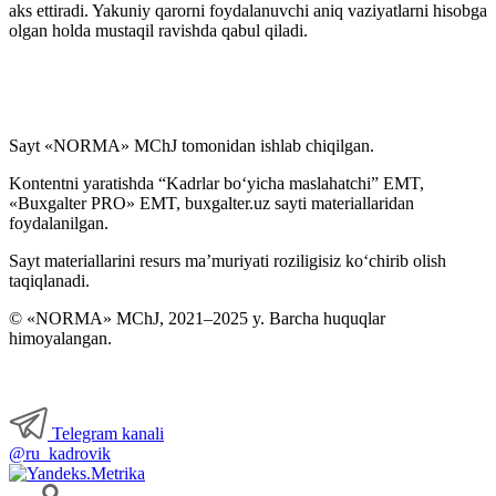
aks ettiradi. Yakuniy qarorni foydalanuvchi aniq vaziyatlarni hisobga
olgan holda mustaqil ravishda qabul qiladi.
Sayt «NORMA» MChJ tomonidan ishlab chiqilgan.
Kontentni yaratishda “Kadrlar boʻyicha maslahatchi” EMT,
«Buxgalter PRO» EMT, buxgalter.uz sayti materiallaridan
foydalanilgan.
Sayt materiallarini resurs ma’muriyati roziligisiz koʻchirib olish
taqiqlanadi.
© «NORMA» MChJ, 2021–2025 y. Barcha huquqlar
himoyalangan.
Telegram kanali
@ru_kadrovik