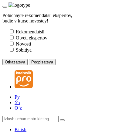
Poluchayte rekomendatsii ekspertov,
budte v kurse novostey!
Rekomendatsii
Otveti ekspertov
Novosti
Sobitiya
Otkazatsya
Podpisatsya
Ру
Ўз
Oʻz
Kirish