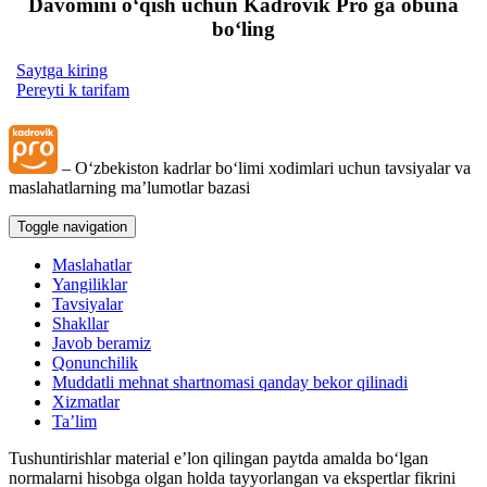
Davomini oʻqish uchun Kadrovik Pro ga obuna
boʻling
Saytga kiring
Pereyti k tarifam
– Oʻzbekiston kadrlar boʻlimi хodimlari uchun tavsiyalar va
maslahatlarning ma’lumotlar bazasi
Toggle navigation
Maslahatlar
Yangiliklar
Tavsiyalar
Shakllar
Javob beramiz
Qonunchilik
Muddatli mehnat shartnomasi qanday bekor qilinadi
Xizmatlar
Ta’lim
Tushuntirishlar material e’lon qilingan paytda amalda boʻlgan
normalarni hisobga olgan holda tayyorlangan va ekspertlar fikrini