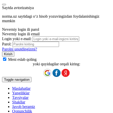
Saytda avtorizatsiya
norma.uz saytidagi oʻz hisob yozuvingizdan foydalanishingiz
mumkin
Neverniy login ili parol
Neverniy login ili email
Login yoki e-mail:
Parol:
Parolni unutdingizmi?
Meni eslab qoling
yoki quyidagilar orqali kiring:
Toggle navigation
Maslahatlar
Yangiliklar
Tavsiyalar
Shakllar
Javob beramiz
Qonunchilik