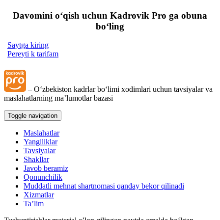
Davomini oʻqish uchun Kadrovik Pro ga obuna
boʻling
Saytga kiring
Pereyti k tarifam
– Oʻzbekiston kadrlar boʻlimi хodimlari uchun tavsiyalar va
maslahatlarning ma’lumotlar bazasi
Toggle navigation
Maslahatlar
Yangiliklar
Tavsiyalar
Shakllar
Javob beramiz
Qonunchilik
Muddatli mehnat shartnomasi qanday bekor qilinadi
Xizmatlar
Ta’lim