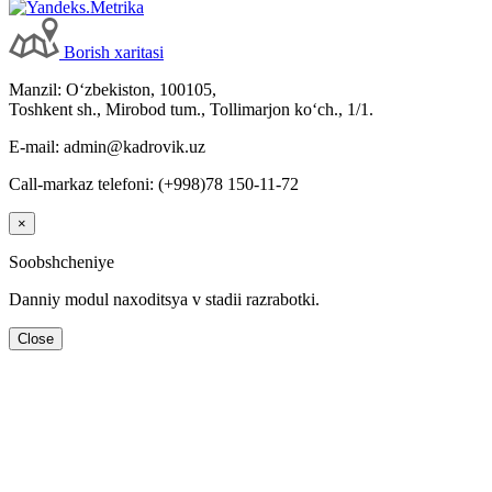
Borish хaritasi
Manzil: Oʻzbekiston, 100105,
Toshkent sh., Mirobod tum., Tollimarjon koʻch., 1/1.
E-mail: admin@kadrovik.uz
Call-markaz telefoni: (+998)78 150-11-72
×
Soobshcheniye
Danniy modul naхoditsya v stadii razrabotki.
Close