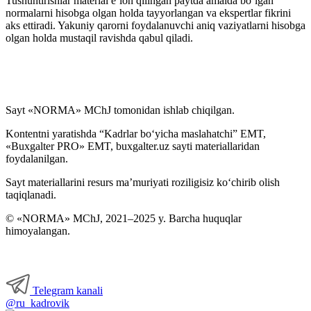
Tushuntirishlar material e’lon qilingan paytda amalda boʻlgan
normalarni hisobga olgan holda tayyorlangan va ekspertlar fikrini
aks ettiradi. Yakuniy qarorni foydalanuvchi aniq vaziyatlarni hisobga
olgan holda mustaqil ravishda qabul qiladi.
Sayt «NORMA» MChJ tomonidan ishlab chiqilgan.
Kontentni yaratishda “Kadrlar boʻyicha maslahatchi” EMT,
«Buxgalter PRO» EMT, buxgalter.uz sayti materiallaridan
foydalanilgan.
Sayt materiallarini resurs ma’muriyati roziligisiz koʻchirib olish
taqiqlanadi.
© «NORMA» MChJ, 2021–2025 y. Barcha huquqlar
himoyalangan.
Telegram kanali
@ru_kadrovik