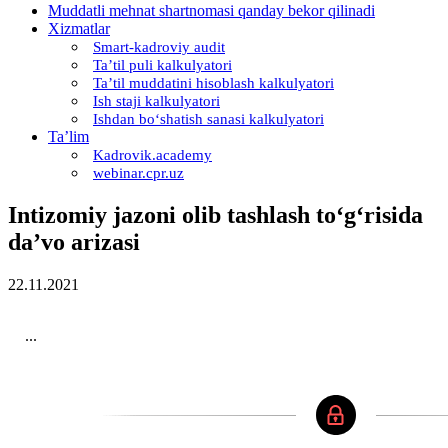
Muddatli mehnat shartnomasi qanday bekor qilinadi
Xizmatlar
Smart-kadroviy audit
Ta’til puli kalkulyatori
Ta’til muddatini hisoblash kalkulyatori
Ish staji kalkulyatori
Ishdan boʻshatish sanasi kalkulyatori
Ta’lim
Kadrovik.academy
webinar.cpr.uz
Intizomiy jazoni olib tashlash toʻgʻrisida
da’vo arizasi
22.11.2021
...