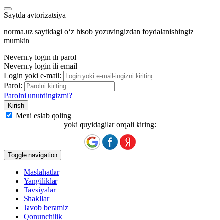
Saytda avtorizatsiya
norma.uz saytidagi oʻz hisob yozuvingizdan foydalanishingiz
mumkin
Neverniy login ili parol
Neverniy login ili email
Login yoki e-mail:
Parol:
Parolni unutdingizmi?
Meni eslab qoling
yoki quyidagilar orqali kiring:
Toggle navigation
Maslahatlar
Yangiliklar
Tavsiyalar
Shakllar
Javob beramiz
Qonunchilik