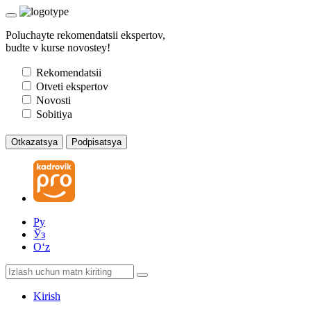
Poluchayte rekomendatsii ekspertov,
budte v kurse novostey!
Rekomendatsii
Otveti ekspertov
Novosti
Sobitiya
Otkazatsya
Podpisatsya
Ру
Ўз
Oʻz
Kirish