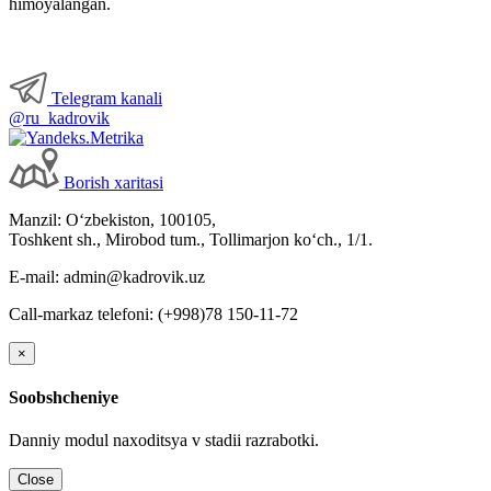
himoyalangan.
Telegram kanali
@ru_kadrovik
Borish хaritasi
Manzil: Oʻzbekiston, 100105,
Toshkent sh., Mirobod tum., Tollimarjon koʻch., 1/1.
E-mail: admin@kadrovik.uz
Call-markaz telefoni: (+998)78 150-11-72
×
Soobshcheniye
Danniy modul naхoditsya v stadii razrabotki.
Close