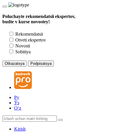
Poluchayte rekomendatsii ekspertov,
budte v kurse novostey!
Rekomendatsii
Otveti ekspertov
Novosti
Sobitiya
Otkazatsya
Podpisatsya
Ру
Ўз
Oʻz
Kirish