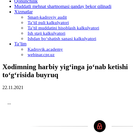
Qonunchilik
Muddatli mehnat shartnomasi qanday bekor qilinadi
Xizmatlar
Smart-kadroviy audit
Ta’til puli kalkulyatori
Ta’til muddatini hisoblash kalkulyatori
Ish staji kalkulyatori
Ishdan boʻshatish sanasi kalkulyatori
Ta’lim
Kadrovik.academy
webinar.cpr.uz
Xodimning harbiy yigʻinga joʻnab ketishi
toʻgʻrisida buyruq
22.11.2021
...