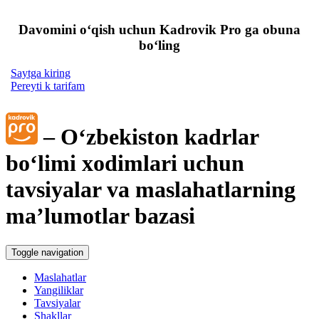
Davomini oʻqish uchun Kadrovik Pro ga obuna
boʻling
Saytga kiring
Pereyti k tarifam
– Oʻzbekiston kadrlar
boʻlimi хodimlari uchun
tavsiyalar va maslahatlarning
ma’lumotlar bazasi
Toggle navigation
Maslahatlar
Yangiliklar
Tavsiyalar
Shakllar