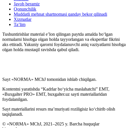
Javob beramiz
Qonunchilik
Muddatli mehnat shartnomasi qanday bekor qilinadi
Xizmatlar
Ta’lim
Tushuntirishlar material e’lon qilingan paytda amalda boʻlgan
normalarni hisobga olgan holda tayyorlangan va ekspertlar fikrini
aks ettiradi. Yakuniy qarorni foydalanuvchi aniq vaziyatlarni hisobga
olgan holda mustaqil ravishda qabul qiladi.
Sayt «NORMA» MChJ tomonidan ishlab chiqilgan.
Kontentni yaratishda “Kadrlar boʻyicha maslahatchi” EMT,
«Buxgalter PRO» EMT, buxgalter.uz sayti materiallaridan
foydalanilgan.
Sayt materiallarini resurs ma’muriyati roziligisiz koʻchirib olish
taqiqlanadi.
© «NORMA» MChJ, 2021–2025 y. Barcha huquqlar