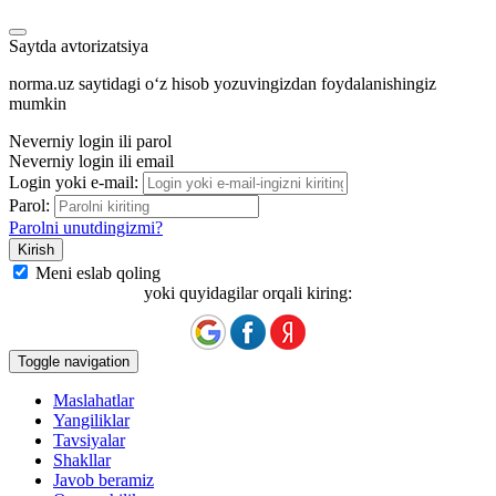
Saytda avtorizatsiya
norma.uz saytidagi oʻz hisob yozuvingizdan foydalanishingiz
mumkin
Neverniy login ili parol
Neverniy login ili email
Login yoki e-mail:
Parol:
Parolni unutdingizmi?
Meni eslab qoling
yoki quyidagilar orqali kiring:
Toggle navigation
Maslahatlar
Yangiliklar
Tavsiyalar
Shakllar
Javob beramiz