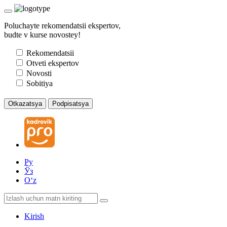
Poluchayte rekomendatsii ekspertov,
budte v kurse novostey!
Rekomendatsii
Otveti ekspertov
Novosti
Sobitiya
Otkazatsya
Podpisatsya
Ру
Ўз
Oʻz
Kirish