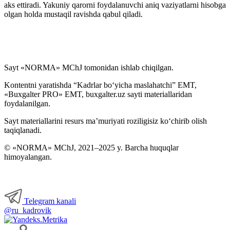
aks ettiradi. Yakuniy qarorni foydalanuvchi aniq vaziyatlarni hisobga
olgan holda mustaqil ravishda qabul qiladi.
Sayt «NORMA» MChJ tomonidan ishlab chiqilgan.
Kontentni yaratishda “Kadrlar boʻyicha maslahatchi” EMT,
«Buxgalter PRO» EMT, buxgalter.uz sayti materiallaridan
foydalanilgan.
Sayt materiallarini resurs ma’muriyati roziligisiz koʻchirib olish
taqiqlanadi.
© «NORMA» MChJ, 2021–2025 y. Barcha huquqlar
himoyalangan.
Telegram kanali
@ru_kadrovik