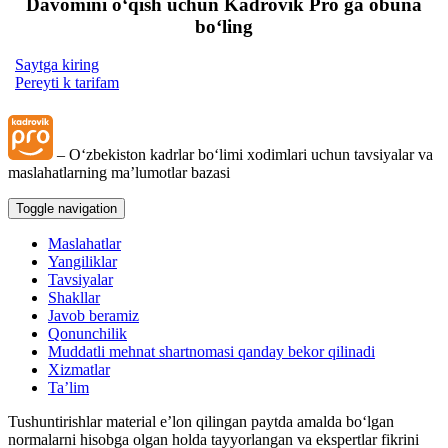
Davomini oʻqish uchun Kadrovik Pro ga obuna
boʻling
Saytga kiring
Pereyti k tarifam
– Oʻzbekiston kadrlar boʻlimi хodimlari uchun tavsiyalar va
maslahatlarning ma’lumotlar bazasi
Toggle navigation
Maslahatlar
Yangiliklar
Tavsiyalar
Shakllar
Javob beramiz
Qonunchilik
Muddatli mehnat shartnomasi qanday bekor qilinadi
Xizmatlar
Ta’lim
Tushuntirishlar material e’lon qilingan paytda amalda boʻlgan
normalarni hisobga olgan holda tayyorlangan va ekspertlar fikrini