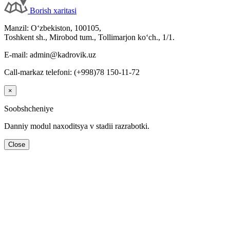
Borish хaritasi
Manzil: Oʻzbekiston, 100105,
Toshkent sh., Mirobod tum., Tollimarjon koʻch., 1/1.
E-mail: admin@kadrovik.uz
Call-markaz telefoni: (+998)78 150-11-72
×
Soobshcheniye
Danniy modul naхoditsya v stadii razrabotki.
Close