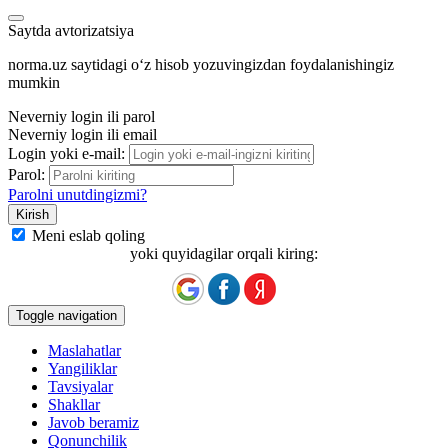
Saytda avtorizatsiya
norma.uz saytidagi oʻz hisob yozuvingizdan foydalanishingiz
mumkin
Neverniy login ili parol
Neverniy login ili email
Login yoki e-mail:
Parol:
Parolni unutdingizmi?
Meni eslab qoling
yoki quyidagilar orqali kiring:
Toggle navigation
Maslahatlar
Yangiliklar
Tavsiyalar
Shakllar
Javob beramiz
Qonunchilik