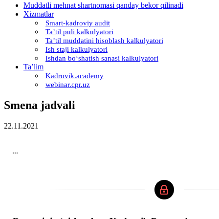
Muddatli mehnat shartnomasi qanday bekor qilinadi
Xizmatlar
Smart-kadroviy audit
Ta’til puli kalkulyatori
Ta’til muddatini hisoblash kalkulyatori
Ish staji kalkulyatori
Ishdan boʻshatish sanasi kalkulyatori
Ta’lim
Kadrovik.academy
webinar.cpr.uz
Smena jadvali
22.11.2021
...