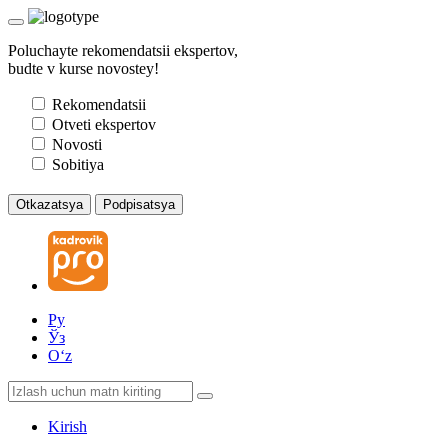
Poluchayte rekomendatsii ekspertov,
budte v kurse novostey!
Rekomendatsii
Otveti ekspertov
Novosti
Sobitiya
Otkazatsya
Podpisatsya
Ру
Ўз
Oʻz
Kirish