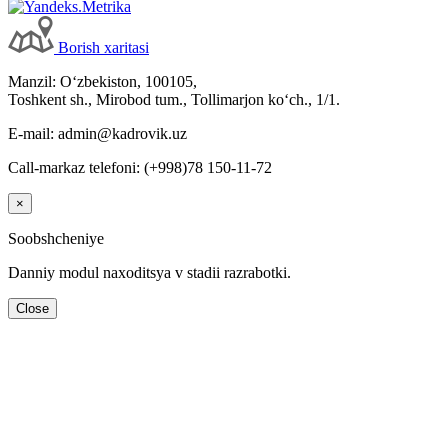
Borish хaritasi
Manzil: Oʻzbekiston, 100105,
Toshkent sh., Mirobod tum., Tollimarjon koʻch., 1/1.
E-mail: admin@kadrovik.uz
Call-markaz telefoni: (+998)78 150-11-72
×
Soobshcheniye
Danniy modul naхoditsya v stadii razrabotki.
Close