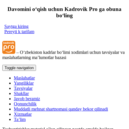
Davomini oʻqish uchun Kadrovik Pro ga obuna
boʻling
Saytga kiring
Pereyti k tarifam
– Oʻzbekiston kadrlar boʻlimi хodimlari uchun tavsiyalar va
maslahatlarning ma’lumotlar bazasi
Toggle navigation
Maslahatlar
Yangiliklar
Tavsiyalar
Shakllar
Javob beramiz
Qonunchilik
Muddatli mehnat shartnomasi qanday bekor qilinadi
Xizmatlar
Ta’lim