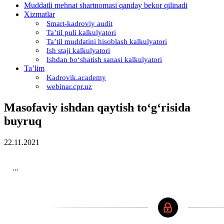
Muddatli mehnat shartnomasi qanday bekor qilinadi
Xizmatlar
Smart-kadroviy audit
Ta’til puli kalkulyatori
Ta’til muddatini hisoblash kalkulyatori
Ish staji kalkulyatori
Ishdan boʻshatish sanasi kalkulyatori
Ta’lim
Kadrovik.academy
webinar.cpr.uz
Masofaviy ishdan qaytish toʻgʻrisida
buyruq
22.11.2021
...