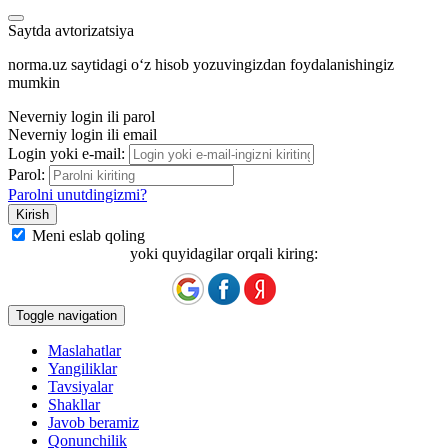
Saytda avtorizatsiya
norma.uz saytidagi oʻz hisob yozuvingizdan foydalanishingiz
mumkin
Neverniy login ili parol
Neverniy login ili email
Login yoki e-mail:
Parol:
Parolni unutdingizmi?
Meni eslab qoling
yoki quyidagilar orqali kiring:
Toggle navigation
Maslahatlar
Yangiliklar
Tavsiyalar
Shakllar
Javob beramiz
Qonunchilik