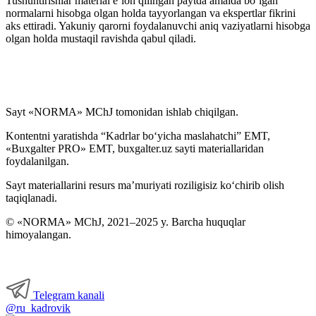
Tushuntirishlar material e’lon qilingan paytda amalda boʻlgan
normalarni hisobga olgan holda tayyorlangan va ekspertlar fikrini
aks ettiradi. Yakuniy qarorni foydalanuvchi aniq vaziyatlarni hisobga
olgan holda mustaqil ravishda qabul qiladi.
Sayt «NORMA» MChJ tomonidan ishlab chiqilgan.
Kontentni yaratishda “Kadrlar boʻyicha maslahatchi” EMT,
«Buxgalter PRO» EMT, buxgalter.uz sayti materiallaridan
foydalanilgan.
Sayt materiallarini resurs ma’muriyati roziligisiz koʻchirib olish
taqiqlanadi.
© «NORMA» MChJ, 2021–2025 y. Barcha huquqlar
himoyalangan.
Telegram kanali
@ru_kadrovik