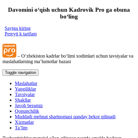
Davomini oʻqish uchun Kadrovik Pro ga obuna
boʻling
Saytga kiring
Pereyti k tarifam
– Oʻzbekiston kadrlar boʻlimi хodimlari uchun tavsiyalar va
maslahatlarning ma’lumotlar bazasi
Toggle navigation
Maslahatlar
Yangiliklar
Tavsiyalar
Shakllar
Javob beramiz
Qonunchilik
Muddatli mehnat shartnomasi qanday bekor qilinadi
Xizmatlar
Ta’lim