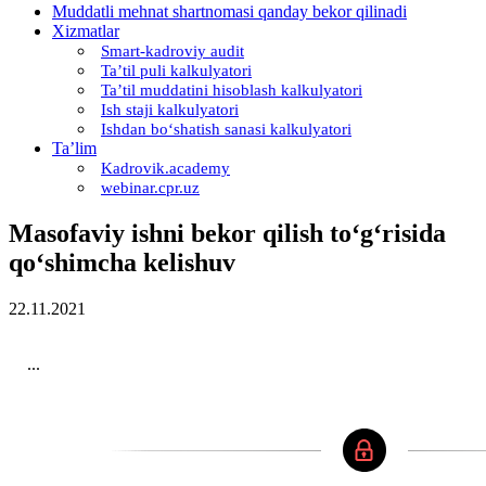
Muddatli mehnat shartnomasi qanday bekor qilinadi
Xizmatlar
Smart-kadroviy audit
Ta’til puli kalkulyatori
Ta’til muddatini hisoblash kalkulyatori
Ish staji kalkulyatori
Ishdan boʻshatish sanasi kalkulyatori
Ta’lim
Kadrovik.academy
webinar.cpr.uz
Masofaviy ishni bekor qilish toʻgʻrisida
qoʻshimcha kelishuv
22.11.2021
...