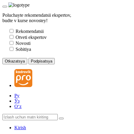
Poluchayte rekomendatsii ekspertov,
budte v kurse novostey!
Rekomendatsii
Otveti ekspertov
Novosti
Sobitiya
Otkazatsya
Podpisatsya
Ру
Ўз
Oʻz
Kirish