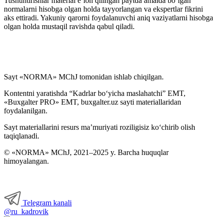
Tushuntirishlar material e’lon qilingan paytda amalda boʻlgan
normalarni hisobga olgan holda tayyorlangan va ekspertlar fikrini
aks ettiradi. Yakuniy qarorni foydalanuvchi aniq vaziyatlarni hisobga
olgan holda mustaqil ravishda qabul qiladi.
Sayt «NORMA» MChJ tomonidan ishlab chiqilgan.
Kontentni yaratishda “Kadrlar boʻyicha maslahatchi” EMT,
«Buxgalter PRO» EMT, buxgalter.uz sayti materiallaridan
foydalanilgan.
Sayt materiallarini resurs ma’muriyati roziligisiz koʻchirib olish
taqiqlanadi.
© «NORMA» MChJ, 2021–2025 y. Barcha huquqlar
himoyalangan.
Telegram kanali
@ru_kadrovik