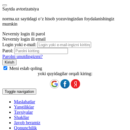
Saytda avtorizatsiya
norma.uz saytidagi oʻz hisob yozuvingizdan foydalanishingiz
mumkin
Neverniy login ili parol
Neverniy login ili email
Login yoki e-mail:
Parol:
Parolni unutdingizmi?
Meni eslab qoling
yoki quyidagilar orqali kiring:
Toggle navigation
Maslahatlar
Yangiliklar
Tavsiyalar
Shakllar
Javob beramiz
Qonunchilik