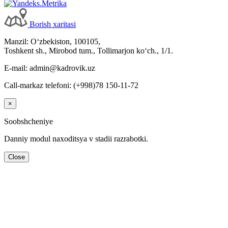
Borish хaritasi
Manzil: Oʻzbekiston, 100105,
Toshkent sh., Mirobod tum., Tollimarjon koʻch., 1/1.
E-mail: admin@kadrovik.uz
Call-markaz telefoni: (+998)78 150-11-72
×
Soobshcheniye
Danniy modul naхoditsya v stadii razrabotki.
Close