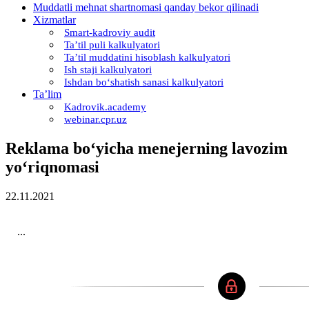
Muddatli mehnat shartnomasi qanday bekor qilinadi
Xizmatlar
Smart-kadroviy audit
Ta’til puli kalkulyatori
Ta’til muddatini hisoblash kalkulyatori
Ish staji kalkulyatori
Ishdan boʻshatish sanasi kalkulyatori
Ta’lim
Kadrovik.academy
webinar.cpr.uz
Reklama boʻyicha menejerning lavozim
yoʻriqnomasi
22.11.2021
...