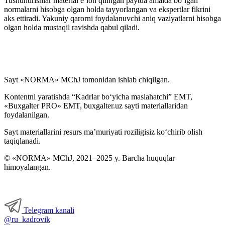
Tushuntirishlar material e’lon qilingan paytda amalda boʻlgan
normalarni hisobga olgan holda tayyorlangan va ekspertlar fikrini
aks ettiradi. Yakuniy qarorni foydalanuvchi aniq vaziyatlarni hisobga
olgan holda mustaqil ravishda qabul qiladi.
Sayt «NORMA» MChJ tomonidan ishlab chiqilgan.
Kontentni yaratishda “Kadrlar boʻyicha maslahatchi” EMT,
«Buxgalter PRO» EMT, buxgalter.uz sayti materiallaridan
foydalanilgan.
Sayt materiallarini resurs ma’muriyati roziligisiz koʻchirib olish
taqiqlanadi.
© «NORMA» MChJ, 2021–2025 y. Barcha huquqlar
himoyalangan.
Telegram kanali
@ru_kadrovik