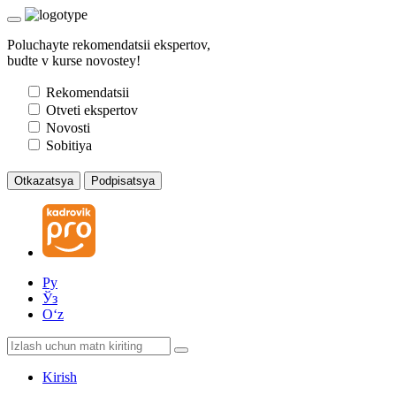
Poluchayte rekomendatsii ekspertov,
budte v kurse novostey!
Rekomendatsii
Otveti ekspertov
Novosti
Sobitiya
Otkazatsya
Podpisatsya
Ру
Ўз
Oʻz
Kirish