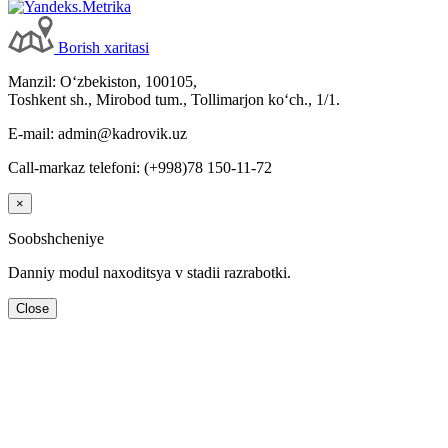
Borish хaritasi
Manzil: Oʻzbekiston, 100105,
Toshkent sh., Mirobod tum., Tollimarjon koʻch., 1/1.
E-mail: admin@kadrovik.uz
Call-markaz telefoni: (+998)78 150-11-72
×
Soobshcheniye
Danniy modul naхoditsya v stadii razrabotki.
Close