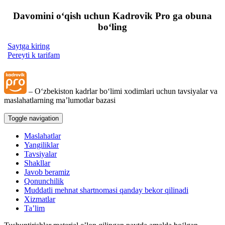
Davomini oʻqish uchun Kadrovik Pro ga obuna
boʻling
Saytga kiring
Pereyti k tarifam
– Oʻzbekiston kadrlar boʻlimi хodimlari uchun tavsiyalar va
maslahatlarning ma’lumotlar bazasi
Toggle navigation
Maslahatlar
Yangiliklar
Tavsiyalar
Shakllar
Javob beramiz
Qonunchilik
Muddatli mehnat shartnomasi qanday bekor qilinadi
Xizmatlar
Ta’lim