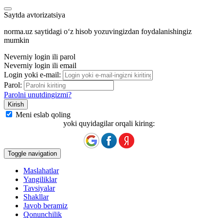
Saytda avtorizatsiya
norma.uz saytidagi oʻz hisob yozuvingizdan foydalanishingiz
mumkin
Neverniy login ili parol
Neverniy login ili email
Login yoki e-mail:
Parol:
Parolni unutdingizmi?
Meni eslab qoling
yoki quyidagilar orqali kiring:
Toggle navigation
Maslahatlar
Yangiliklar
Tavsiyalar
Shakllar
Javob beramiz
Qonunchilik