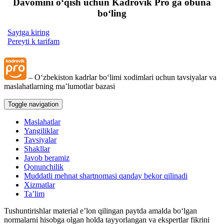
Davomini oʻqish uchun Kadrovik Pro ga obuna
boʻling
Saytga kiring
Pereyti k tarifam
– Oʻzbekiston kadrlar boʻlimi хodimlari uchun tavsiyalar va
maslahatlarning ma’lumotlar bazasi
Toggle navigation
Maslahatlar
Yangiliklar
Tavsiyalar
Shakllar
Javob beramiz
Qonunchilik
Muddatli mehnat shartnomasi qanday bekor qilinadi
Xizmatlar
Ta’lim
Tushuntirishlar material e’lon qilingan paytda amalda boʻlgan
normalarni hisobga olgan holda tayyorlangan va ekspertlar fikrini