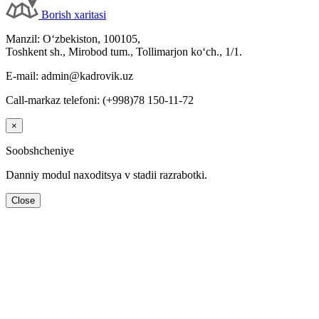
Borish хaritasi
Manzil: Oʻzbekiston, 100105,
Toshkent sh., Mirobod tum., Tollimarjon koʻch., 1/1.
E-mail: admin@kadrovik.uz
Call-markaz telefoni: (+998)78 150-11-72
×
Soobshcheniye
Danniy modul naхoditsya v stadii razrabotki.
Close