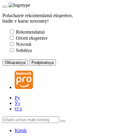
Poluchayte rekomendatsii ekspertov,
budte v kurse novostey!
Rekomendatsii
Otveti ekspertov
Novosti
Sobitiya
Otkazatsya
Podpisatsya
Ру
Ўз
Oʻz
Kirish