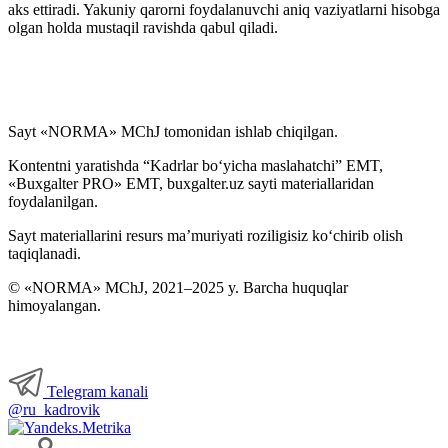
aks ettiradi. Yakuniy qarorni foydalanuvchi aniq vaziyatlarni hisobga
olgan holda mustaqil ravishda qabul qiladi.
Sayt «NORMA» MChJ tomonidan ishlab chiqilgan.
Kontentni yaratishda “Kadrlar boʻyicha maslahatchi” EMT,
«Buxgalter PRO» EMT, buxgalter.uz sayti materiallaridan
foydalanilgan.
Sayt materiallarini resurs ma’muriyati roziligisiz koʻchirib olish
taqiqlanadi.
© «NORMA» MChJ, 2021–2025 y. Barcha huquqlar
himoyalangan.
Telegram kanali
@ru_kadrovik