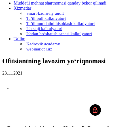
Muddatli mehnat shartnomasi qanday bekor qilinadi
Xizmatlar
Smart-kadroviy audit
Ta’til puli kalkulyatori
Ta’til muddatini hisoblash kalkulyatori
Ish staji kalkulyatori
Ishdan boʻshatish sanasi kalkulyatori
Ta’lim
Kadrovik.academy
webinar.cpr.uz
Ofitsiantning lavozim yoʻriqnomasi
23.11.2021
...