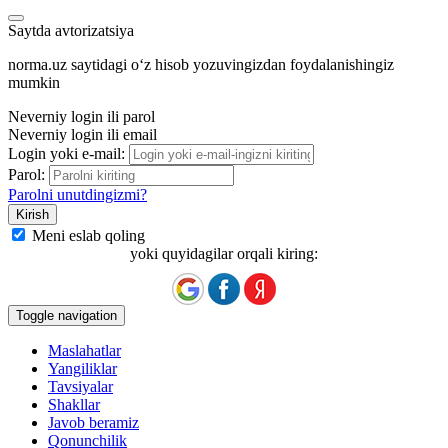
Saytda avtorizatsiya
norma.uz saytidagi oʻz hisob yozuvingizdan foydalanishingiz
mumkin
Neverniy login ili parol
Neverniy login ili email
Login yoki e-mail:
Parol:
Parolni unutdingizmi?
Meni eslab qoling
yoki quyidagilar orqali kiring:
Toggle navigation
Maslahatlar
Yangiliklar
Tavsiyalar
Shakllar
Javob beramiz
Qonunchilik