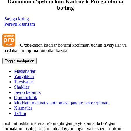
Davomini oʻqish uchun Kadrovik Pro ga obuna
boʻling
Saytga kiring
Pereyti k tarifam
– Oʻzbekiston kadrlar boʻlimi хodimlari uchun tavsiyalar va
maslahatlarning ma’lumotlar bazasi
Toggle navigation
Maslahatlar
Yangiliklar
Tavsiyalar
Shakllar
Javob beramiz
Qonunchilik
Muddatli mehnat shartnomasi qanday bekor qilinadi
Xizmatlar
Ta’lim
Tushuntirishlar material e’lon qilingan paytda amalda boʻlgan
normalarni hisobga olgan holda tayyorlangan va ekspertlar fikrini