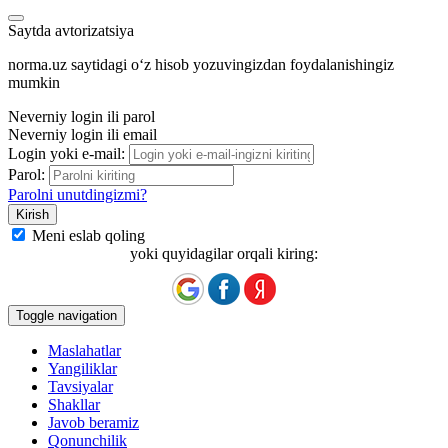
Saytda avtorizatsiya
norma.uz saytidagi oʻz hisob yozuvingizdan foydalanishingiz
mumkin
Neverniy login ili parol
Neverniy login ili email
Login yoki e-mail:
Parol:
Parolni unutdingizmi?
Meni eslab qoling
yoki quyidagilar orqali kiring:
Toggle navigation
Maslahatlar
Yangiliklar
Tavsiyalar
Shakllar
Javob beramiz
Qonunchilik