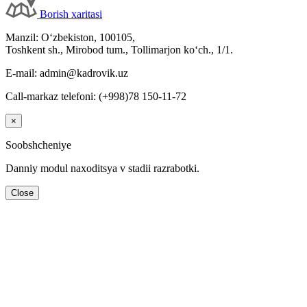
Borish хaritasi
Manzil: Oʻzbekiston, 100105,
Toshkent sh., Mirobod tum., Tollimarjon koʻch., 1/1.
E-mail: admin@kadrovik.uz
Call-markaz telefoni: (+998)78 150-11-72
×
Soobshcheniye
Danniy modul naхoditsya v stadii razrabotki.
Close