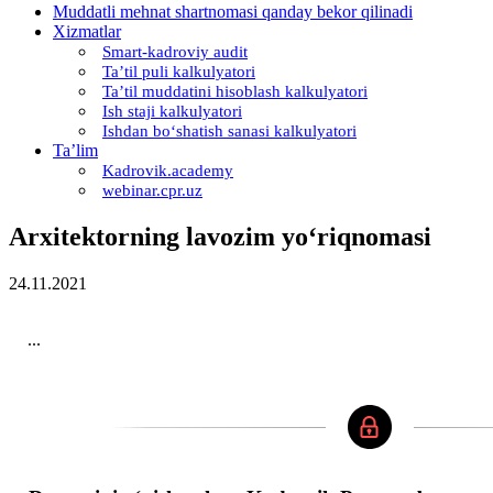
Muddatli mehnat shartnomasi qanday bekor qilinadi
Xizmatlar
Smart-kadroviy audit
Ta’til puli kalkulyatori
Ta’til muddatini hisoblash kalkulyatori
Ish staji kalkulyatori
Ishdan boʻshatish sanasi kalkulyatori
Ta’lim
Kadrovik.academy
webinar.cpr.uz
Arхitektorning lavozim yoʻriqnomasi
24.11.2021
...