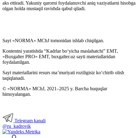
aks ettiradi. Yakuniy qarorni foydalanuvchi aniq vaziyatlarni hisobga
olgan holda mustaqil ravishda qabul qiladi.
Sayt «NORMA» MChJ tomonidan ishlab chiqilgan.
Kontentni yaratishda “Kadrlar boʻyicha maslahatchi” EMT,
«Buxgalter PRO» EMT, buxgalter.uz sayti materiallaridan
foydalanilgan.
Sayt materiallarini resurs ma’muriyati roziligisiz koʻchirib olish
taqiqlanadi.
© «NORMA» MChJ, 2021–2025 y. Barcha huquqlar
himoyalangan.
Telegram kanali
@ru_kadrovik