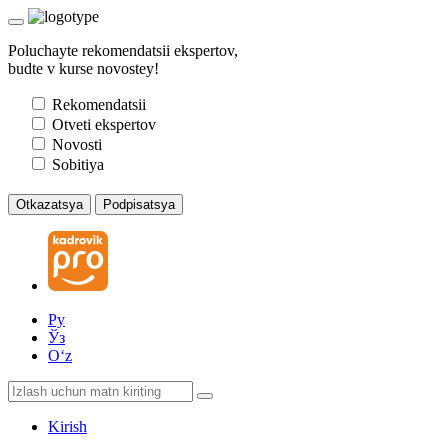
Poluchayte rekomendatsii ekspertov,
budte v kurse novostey!
Rekomendatsii
Otveti ekspertov
Novosti
Sobitiya
Otkazatsya
Podpisatsya
Ру
Ўз
Oʻz
Kirish