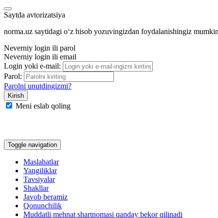
Saytda avtorizatsiya
norma.uz saytidagi oʻz hisob yozuvingizdan foydalanishingiz mumki
Neverniy login ili parol
Neverniy login ili email
Login yoki e-mail:
Parol:
Parolni unutdingizmi?
Meni eslab qoling
Google
Facebook
Yandeks
Toggle navigation
Maslahatlar
Yangiliklar
Tavsiyalar
Shakllar
Javob beramiz
Qonunchilik
Muddatli mehnat shartnomasi qanday bekor qilinadi