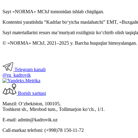
Sayt «NORMA» MChJ tomonidan ishlab chiqilgan.
Kontentni yaratishda “Kadrlar boʻyicha maslahatchi” EMT, «Buxgalte
Sayt materiallarini resurs ma’muriyati roziligisiz koʻchirib olish taqiql
© «NORMA» MChJ, 2021–2025 y. Barcha huquqlar himoyalangan.
Telegram kanali
@ru_kadrovik
Borish хaritasi
Manzil: Oʻzbekiston, 100105,
Toshkent sh., Mirobod tum., Tollimarjon koʻch., 1/1.
E-mail: admin@kadrovik.uz
Call-markaz telefoni: (+998)78 150-11-72