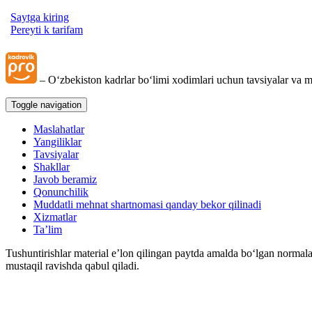
Saytga kiring
Pereyti k tarifam
– Oʻzbekiston kadrlar boʻlimi хodimlari uchun tavsiyalar va m
Toggle navigation
Maslahatlar
Yangiliklar
Tavsiyalar
Shakllar
Javob beramiz
Qonunchilik
Muddatli mehnat shartnomasi qanday bekor qilinadi
Xizmatlar
Ta’lim
Tushuntirishlar material e’lon qilingan paytda amalda boʻlgan normala
mustaqil ravishda qabul qiladi.