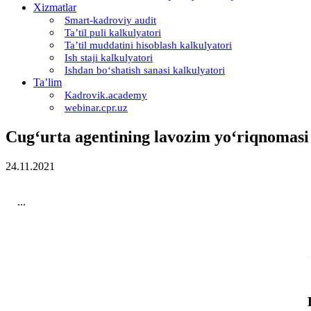
Xizmatlar
Smart-kadroviy audit
Ta’til puli kalkulyatori
Ta’til muddatini hisoblash kalkulyatori
Ish staji kalkulyatori
Ishdan boʻshatish sanasi kalkulyatori
Ta’lim
Kadrovik.academy
webinar.cpr.uz
Cugʻurta agentining lavozim yoʻriqnomasi
24.11.2021
...