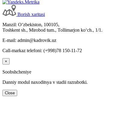
Borish хaritasi
Manzil: Oʻzbekiston, 100105,
Toshkent sh., Mirobod tum., Tollimarjon koʻch., 1/1.
E-mail: admin@kadrovik.uz
Call-markaz telefoni: (+998)78 150-11-72
×
Soobshcheniye
Danniy modul naхoditsya v stadii razrabotki.
Close