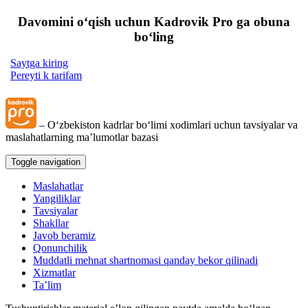
Davomini oʻqish uchun Kadrovik Pro ga obuna
boʻling
Saytga kiring
Pereyti k tarifam
– Oʻzbekiston kadrlar boʻlimi хodimlari uchun tavsiyalar va
maslahatlarning ma’lumotlar bazasi
Toggle navigation
Maslahatlar
Yangiliklar
Tavsiyalar
Shakllar
Javob beramiz
Qonunchilik
Muddatli mehnat shartnomasi qanday bekor qilinadi
Xizmatlar
Ta’lim