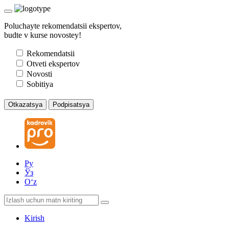
Poluchayte rekomendatsii ekspertov,
budte v kurse novostey!
Rekomendatsii
Otveti ekspertov
Novosti
Sobitiya
Otkazatsya
Podpisatsya
Ру
Ўз
Oʻz
Kirish