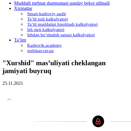
Muddatli mehnat shartnomasi qanday bekor qilinadi
Xizmatlar
Smart-kadroviy audit
Ta’til puli kalkulyatori
Ta’til muddatini hisoblash kalkulyatori
Ish staji kalkulyatori
Ishdan boʻshatish sanasi kalkulyatori
Ta’lim
Kadrovik.academy
webinar.cpr.uz
"Xurshid" mas’uliyati cheklangan
jamiyati buyruq
25.11.2021
...