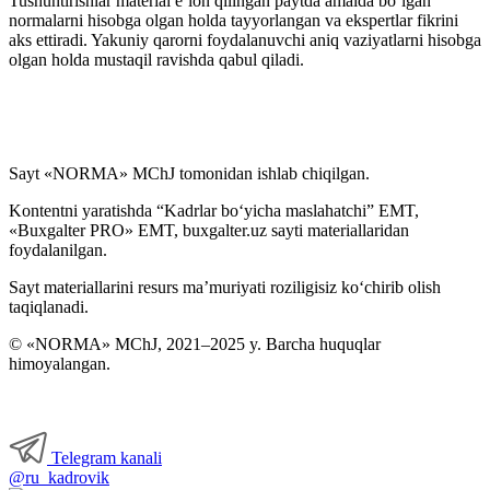
Tushuntirishlar material e’lon qilingan paytda amalda boʻlgan
normalarni hisobga olgan holda tayyorlangan va ekspertlar fikrini
aks ettiradi. Yakuniy qarorni foydalanuvchi aniq vaziyatlarni hisobga
olgan holda mustaqil ravishda qabul qiladi.
Sayt «NORMA» MChJ tomonidan ishlab chiqilgan.
Kontentni yaratishda “Kadrlar boʻyicha maslahatchi” EMT,
«Buxgalter PRO» EMT, buxgalter.uz sayti materiallaridan
foydalanilgan.
Sayt materiallarini resurs ma’muriyati roziligisiz koʻchirib olish
taqiqlanadi.
© «NORMA» MChJ, 2021–2025 y. Barcha huquqlar
himoyalangan.
Telegram kanali
@ru_kadrovik