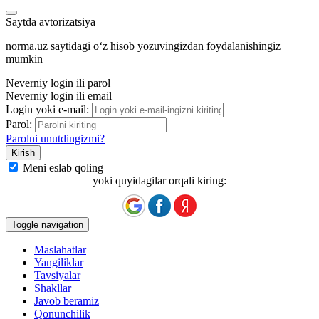
Saytda avtorizatsiya
norma.uz saytidagi oʻz hisob yozuvingizdan foydalanishingiz
mumkin
Neverniy login ili parol
Neverniy login ili email
Login yoki e-mail:
Parol:
Parolni unutdingizmi?
Meni eslab qoling
yoki quyidagilar orqali kiring:
Toggle navigation
Maslahatlar
Yangiliklar
Tavsiyalar
Shakllar
Javob beramiz
Qonunchilik