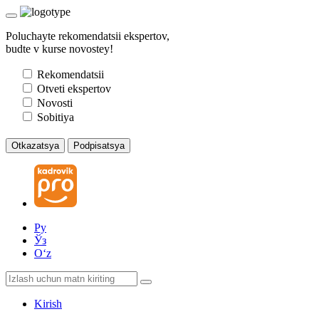
Poluchayte rekomendatsii ekspertov,
budte v kurse novostey!
Rekomendatsii
Otveti ekspertov
Novosti
Sobitiya
Otkazatsya
Podpisatsya
Ру
Ўз
Oʻz
Kirish