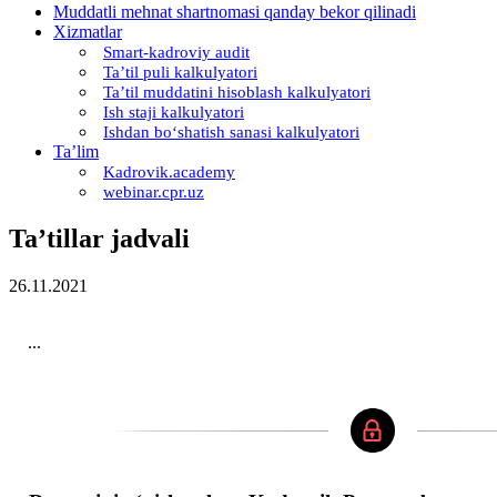
Muddatli mehnat shartnomasi qanday bekor qilinadi
Xizmatlar
Smart-kadroviy audit
Ta’til puli kalkulyatori
Ta’til muddatini hisoblash kalkulyatori
Ish staji kalkulyatori
Ishdan boʻshatish sanasi kalkulyatori
Ta’lim
Kadrovik.academy
webinar.cpr.uz
Ta’tillar jadvali
26.11.2021
...