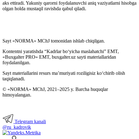
aks ettiradi. Yakuniy qarorni foydalanuvchi aniq vaziyatlarni hisobga
olgan holda mustaqil ravishda qabul qiladi.
Sayt «NORMA» MChJ tomonidan ishlab chiqilgan.
Kontentni yaratishda “Kadrlar boʻyicha maslahatchi” EMT,
«Buxgalter PRO» EMT, buxgalter.uz sayti materiallaridan
foydalanilgan.
Sayt materiallarini resurs ma’muriyati roziligisiz koʻchirib olish
taqiqlanadi.
© «NORMA» MChJ, 2021–2025 y. Barcha huquqlar
himoyalangan.
Telegram kanali
@ru_kadrovik