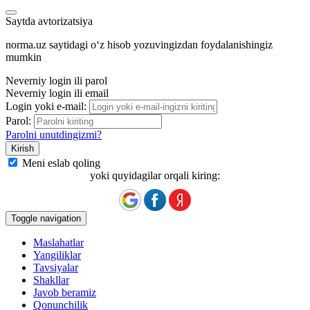
Saytda avtorizatsiya
norma.uz saytidagi oʻz hisob yozuvingizdan foydalanishingiz
mumkin
Neverniy login ili parol
Neverniy login ili email
Login yoki e-mail:
Parol:
Parolni unutdingizmi?
Meni eslab qoling
yoki quyidagilar orqali kiring:
Toggle navigation
Maslahatlar
Yangiliklar
Tavsiyalar
Shakllar
Javob beramiz
Qonunchilik