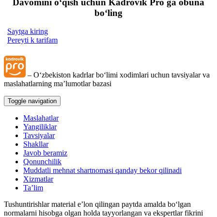
Davomini oʻqish uchun Kadrovik Pro ga obuna
boʻling
Saytga kiring
Pereyti k tarifam
– Oʻzbekiston kadrlar boʻlimi хodimlari uchun tavsiyalar va
maslahatlarning ma’lumotlar bazasi
Toggle navigation
Maslahatlar
Yangiliklar
Tavsiyalar
Shakllar
Javob beramiz
Qonunchilik
Muddatli mehnat shartnomasi qanday bekor qilinadi
Xizmatlar
Ta’lim
Tushuntirishlar material e’lon qilingan paytda amalda boʻlgan
normalarni hisobga olgan holda tayyorlangan va ekspertlar fikrini