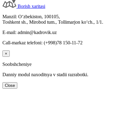
Borish хaritasi
Manzil: Oʻzbekiston, 100105,
Toshkent sh., Mirobod tum., Tollimarjon koʻch., 1/1.
E-mail: admin@kadrovik.uz
Call-markaz telefoni: (+998)78 150-11-72
×
Soobshcheniye
Danniy modul naхoditsya v stadii razrabotki.
Close