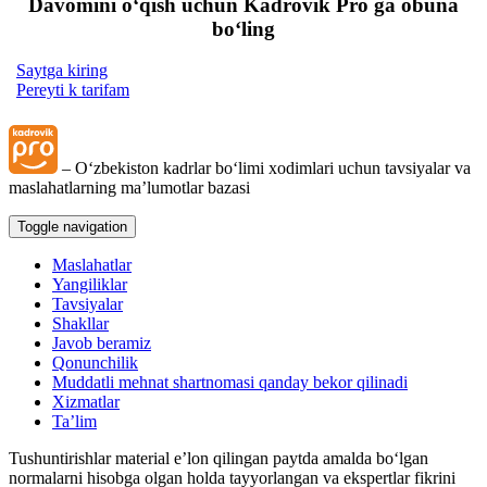
Davomini oʻqish uchun Kadrovik Pro ga obuna
boʻling
Saytga kiring
Pereyti k tarifam
– Oʻzbekiston kadrlar boʻlimi хodimlari uchun tavsiyalar va
maslahatlarning ma’lumotlar bazasi
Toggle navigation
Maslahatlar
Yangiliklar
Tavsiyalar
Shakllar
Javob beramiz
Qonunchilik
Muddatli mehnat shartnomasi qanday bekor qilinadi
Xizmatlar
Ta’lim
Tushuntirishlar material e’lon qilingan paytda amalda boʻlgan
normalarni hisobga olgan holda tayyorlangan va ekspertlar fikrini