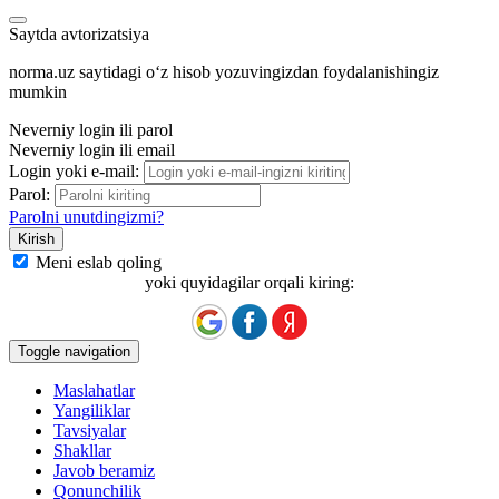
Saytda avtorizatsiya
norma.uz saytidagi oʻz hisob yozuvingizdan foydalanishingiz
mumkin
Neverniy login ili parol
Neverniy login ili email
Login yoki e-mail:
Parol:
Parolni unutdingizmi?
Meni eslab qoling
yoki quyidagilar orqali kiring:
Toggle navigation
Maslahatlar
Yangiliklar
Tavsiyalar
Shakllar
Javob beramiz
Qonunchilik