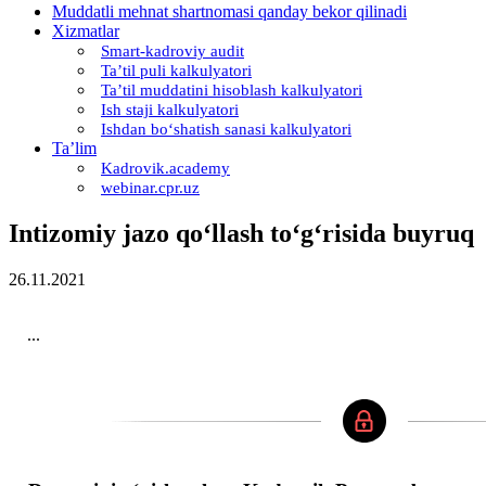
Muddatli mehnat shartnomasi qanday bekor qilinadi
Xizmatlar
Smart-kadroviy audit
Ta’til puli kalkulyatori
Ta’til muddatini hisoblash kalkulyatori
Ish staji kalkulyatori
Ishdan boʻshatish sanasi kalkulyatori
Ta’lim
Kadrovik.academy
webinar.cpr.uz
Intizomiy jazo qoʻllash toʻgʻrisida buyruq
26.11.2021
...