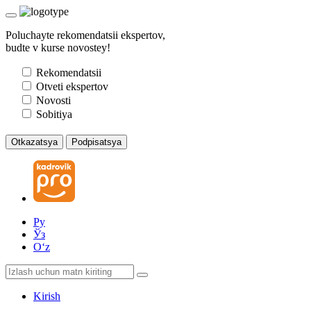
Poluchayte rekomendatsii ekspertov,
budte v kurse novostey!
Rekomendatsii
Otveti ekspertov
Novosti
Sobitiya
Otkazatsya
Podpisatsya
Ру
Ўз
Oʻz
Kirish