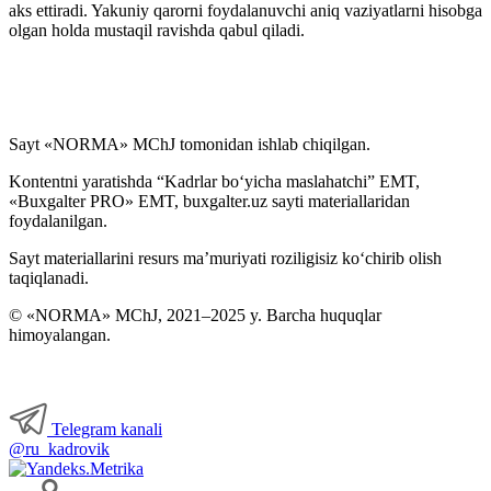
aks ettiradi. Yakuniy qarorni foydalanuvchi aniq vaziyatlarni hisobga
olgan holda mustaqil ravishda qabul qiladi.
Sayt «NORMA» MChJ tomonidan ishlab chiqilgan.
Kontentni yaratishda “Kadrlar boʻyicha maslahatchi” EMT,
«Buxgalter PRO» EMT, buxgalter.uz sayti materiallaridan
foydalanilgan.
Sayt materiallarini resurs ma’muriyati roziligisiz koʻchirib olish
taqiqlanadi.
© «NORMA» MChJ, 2021–2025 y. Barcha huquqlar
himoyalangan.
Telegram kanali
@ru_kadrovik