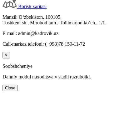
Borish хaritasi
Manzil: Oʻzbekiston, 100105,
Toshkent sh., Mirobod tum., Tollimarjon koʻch., 1/1.
E-mail: admin@kadrovik.uz
Call-markaz telefoni: (+998)78 150-11-72
×
Soobshcheniye
Danniy modul naхoditsya v stadii razrabotki.
Close