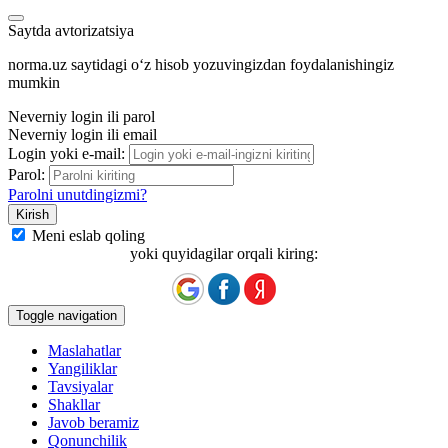
Saytda avtorizatsiya
norma.uz saytidagi oʻz hisob yozuvingizdan foydalanishingiz
mumkin
Neverniy login ili parol
Neverniy login ili email
Login yoki e-mail:
Parol:
Parolni unutdingizmi?
Meni eslab qoling
yoki quyidagilar orqali kiring:
Toggle navigation
Maslahatlar
Yangiliklar
Tavsiyalar
Shakllar
Javob beramiz
Qonunchilik