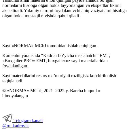
Tushuntirishlar material e’lon qilingan paytda amalda boʻlgan
normalarni hisobga olgan holda tayyorlangan va ekspertlar fikrini
aks ettiradi. Yakuniy qarorni foydalanuvchi aniq vaziyatlarni hisobga
olgan holda mustaqil ravishda qabul qiladi.
Sayt «NORMA» MChJ tomonidan ishlab chiqilgan.
Kontentni yaratishda “Kadrlar boʻyicha maslahatchi” EMT,
«Buxgalter PRO» EMT, buxgalter.uz sayti materiallaridan
foydalanilgan.
Sayt materiallarini resurs ma’muriyati roziligisiz koʻchirib olish
taqiqlanadi.
© «NORMA» MChJ, 2021–2025 y. Barcha huquqlar
himoyalangan.
Telegram kanali
@ru_kadrovik