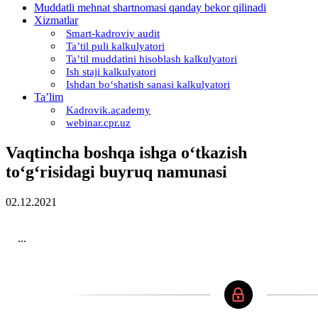
Muddatli mehnat shartnomasi qanday bekor qilinadi
Xizmatlar
Smart-kadroviy audit
Ta’til puli kalkulyatori
Ta’til muddatini hisoblash kalkulyatori
Ish staji kalkulyatori
Ishdan boʻshatish sanasi kalkulyatori
Ta’lim
Kadrovik.academy
webinar.cpr.uz
Vaqtincha boshqa ishga oʻtkazish
toʻgʻrisidagi buyruq namunasi
02.12.2021
...