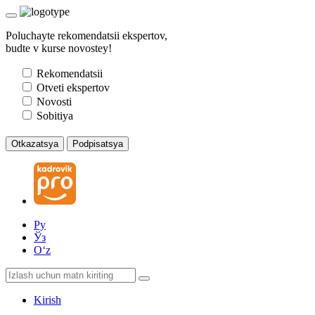
Poluchayte rekomendatsii ekspertov,
budte v kurse novostey!
Rekomendatsii
Otveti ekspertov
Novosti
Sobitiya
Otkazatsya
Podpisatsya
Ру
Ўз
Oʻz
Kirish