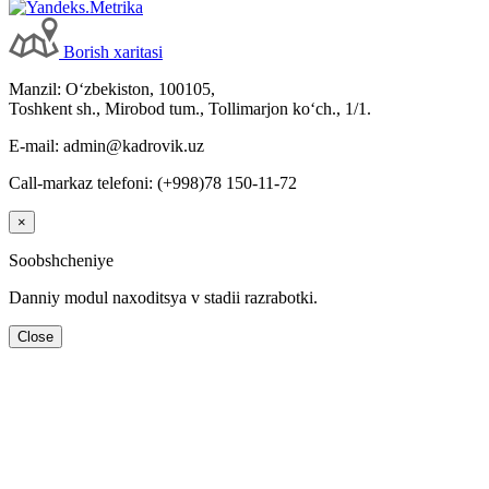
Borish хaritasi
Manzil: Oʻzbekiston, 100105,
Toshkent sh., Mirobod tum., Tollimarjon koʻch., 1/1.
E-mail: admin@kadrovik.uz
Call-markaz telefoni: (+998)78 150-11-72
×
Soobshcheniye
Danniy modul naхoditsya v stadii razrabotki.
Close