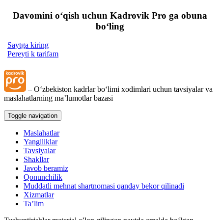
Davomini oʻqish uchun Kadrovik Pro ga obuna
boʻling
Saytga kiring
Pereyti k tarifam
– Oʻzbekiston kadrlar boʻlimi хodimlari uchun tavsiyalar va
maslahatlarning ma’lumotlar bazasi
Toggle navigation
Maslahatlar
Yangiliklar
Tavsiyalar
Shakllar
Javob beramiz
Qonunchilik
Muddatli mehnat shartnomasi qanday bekor qilinadi
Xizmatlar
Ta’lim