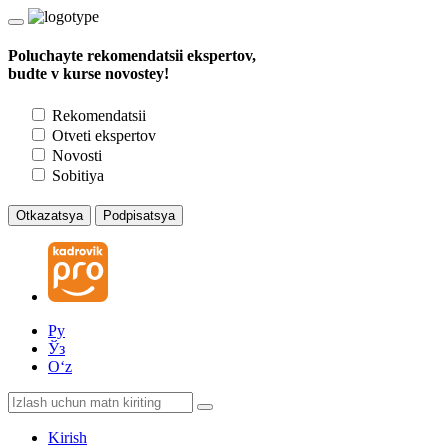
Poluchayte rekomendatsii ekspertov,
budte v kurse novostey!
Rekomendatsii
Otveti ekspertov
Novosti
Sobitiya
Otkazatsya
Podpisatsya
Ру
Ўз
Oʻz
Kirish