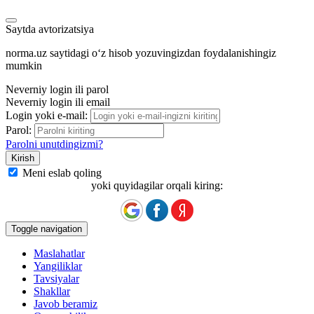
Saytda avtorizatsiya
norma.uz saytidagi oʻz hisob yozuvingizdan foydalanishingiz
mumkin
Neverniy login ili parol
Neverniy login ili email
Login yoki e-mail:
Parol:
Parolni unutdingizmi?
Meni eslab qoling
yoki quyidagilar orqali kiring:
Toggle navigation
Maslahatlar
Yangiliklar
Tavsiyalar
Shakllar
Javob beramiz