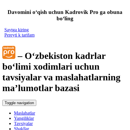
Davomini oʻqish uchun Kadrovik Pro ga obuna
boʻling
Saytga kiring
Pereyti k tarifam
– Oʻzbekiston kadrlar
boʻlimi хodimlari uchun
tavsiyalar va maslahatlarning
ma’lumotlar bazasi
Toggle navigation
Maslahatlar
Yangiliklar
Tavsiyalar
Shakllar