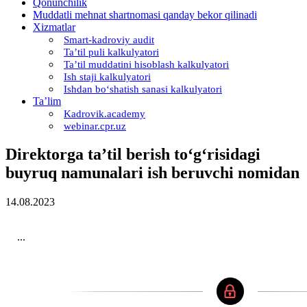
Qonunchilik
Muddatli mehnat shartnomasi qanday bekor qilinadi
Xizmatlar
Smart-kadroviy audit
Ta’til puli kalkulyatori
Ta’til muddatini hisoblash kalkulyatori
Ish staji kalkulyatori
Ishdan boʻshatish sanasi kalkulyatori
Ta’lim
Kadrovik.academy
webinar.cpr.uz
Direktorga ta’til berish toʻgʻrisidagi
buyruq namunalari ish beruvchi nomidan
14.08.2023
...