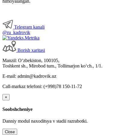
himoyalangan.
Telegram kanali
@ru_kadrovik
Borish хaritasi
Manzil: Oʻzbekiston, 100105,
Toshkent sh., Mirobod tum., Tollimarjon koʻch., 1/1.
E-mail: admin@kadrovik.uz
Call-markaz telefoni: (+998)78 150-11-72
×
Soobshcheniye
Danniy modul naхoditsya v stadii razrabotki.
Close