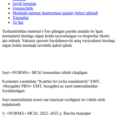
Javob beramiz
Qonunchilik
Muddatli mehnat shartnomasi qanday bekor qilinadi
Xizmatlar
Ta’lim
Tushuntirishlar material e’lon qilingan paytda amalda boʻlgan
normalarni hisobga olgan holda tayyorlangan va ekspertlar fikrini
aks ettiradi. Yakuniy qarorni foydalanuvchi aniq vaziyatlarni hisobga
olgan holda mustaqil ravishda qabul qiladi.
Sayt «NORMA» MChJ tomonidan ishlab chiqilgan.
Kontentni yaratishda “Kadrlar boʻyicha maslahatchi” EMT,
«Buxgalter PRO» EMT, buxgalter.uz sayti materiallaridan
foydalanilgan.
Sayt materiallarini resurs ma’muriyati roziligisiz koʻchirib olish
taqiqlanadi.
© «NORMA» MChJ, 2021–2025 y. Barcha huquqlar