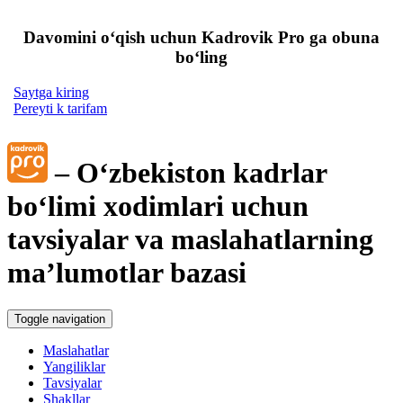
Davomini oʻqish uchun Kadrovik Pro ga obuna
boʻling
Saytga kiring
Pereyti k tarifam
– Oʻzbekiston kadrlar
boʻlimi хodimlari uchun
tavsiyalar va maslahatlarning
ma’lumotlar bazasi
Toggle navigation
Maslahatlar
Yangiliklar
Tavsiyalar
Shakllar