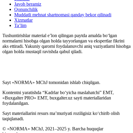
Javob beramiz
Qonunchilik
Muddatli mehnat shartnomasi qanday bekor qilinadi
Xizmatlar
Ta’lim
Tushuntirishlar material e’lon qilingan paytda amalda boʻlgan
normalarni hisobga olgan holda tayyorlangan va ekspertlar fikrini
aks ettiradi. Yakuniy qarorni foydalanuvchi aniq vaziyatlarni hisobga
olgan holda mustaqil ravishda qabul qiladi.
Sayt «NORMA» MChJ tomonidan ishlab chiqilgan.
Kontentni yaratishda “Kadrlar boʻyicha maslahatchi” EMT,
«Buxgalter PRO» EMT, buxgalter.uz sayti materiallaridan
foydalanilgan.
Sayt materiallarini resurs ma’muriyati roziligisiz koʻchirib olish
taqiqlanadi.
© «NORMA» MChJ, 2021–2025 y. Barcha huquqlar