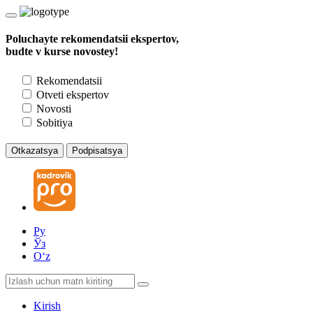
Poluchayte rekomendatsii ekspertov,
budte v kurse novostey!
Rekomendatsii
Otveti ekspertov
Novosti
Sobitiya
Otkazatsya
Podpisatsya
Ру
Ўз
Oʻz
Kirish