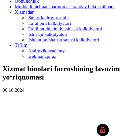
Qonunchilik
Muddatli mehnat shartnomasi qanday bekor qilinadi
Xizmatlar
Smart-kadroviy audit
Ta’til puli kalkulyatori
Ta’til muddatini hisoblash kalkulyatori
Ish staji kalkulyatori
Ishdan boʻshatish sanasi kalkulyatori
Ta’lim
Kadrovik.academy
webinar.cpr.uz
Xizmat binolari farroshining lavozim
yoʻriqnomasi
06.10.2024
...