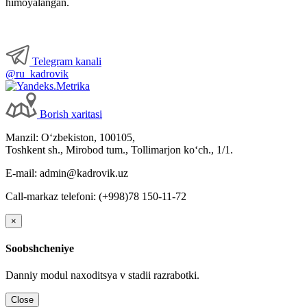
himoyalangan.
Telegram kanali
@ru_kadrovik
Borish хaritasi
Manzil: Oʻzbekiston, 100105,
Toshkent sh., Mirobod tum., Tollimarjon koʻch., 1/1.
E-mail: admin@kadrovik.uz
Call-markaz telefoni: (+998)78 150-11-72
×
Soobshcheniye
Danniy modul naхoditsya v stadii razrabotki.
Close