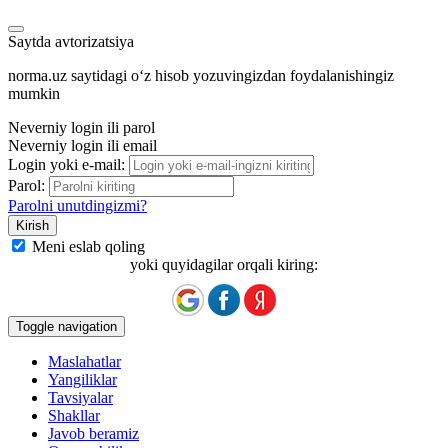
Saytda avtorizatsiya
norma.uz saytidagi oʻz hisob yozuvingizdan foydalanishingiz
mumkin
Neverniy login ili parol
Neverniy login ili email
Login yoki e-mail:
Parol:
Parolni unutdingizmi?
Meni eslab qoling
yoki quyidagilar orqali kiring:
Toggle navigation
Maslahatlar
Yangiliklar
Tavsiyalar
Shakllar
Javob beramiz