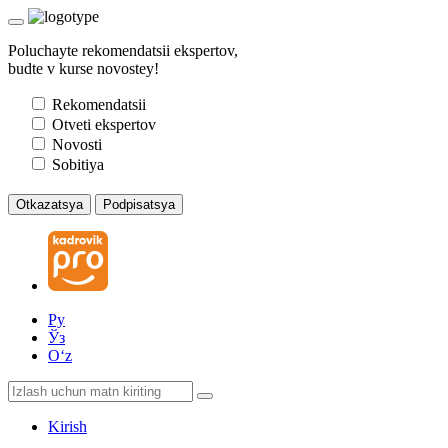
Poluchayte rekomendatsii ekspertov,
budte v kurse novostey!
Rekomendatsii
Otveti ekspertov
Novosti
Sobitiya
Otkazatsya
Podpisatsya
Ру
Ўз
Oʻz
Kirish