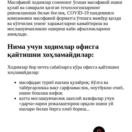
Масофавий ходимлар сонининг ўсиши масофавий ишни
қулай ва самарали қилган технологияларнинг
ривожланиши билан боғлиқ. COVID-19 пандемияси
компанияни масофавий форматга ўтишга мажбур қилди
ва кўпчилик унинг харажатларни камайтириш ва
мослашувчанликни ошириш каби афзалликларини
аниқлади.
Нима учун ходимлар офисга
қайтишни хоҳламайдилар:
Ходимлар бир нечта сабабларга кўра офисга қайтишни
хоҳламайдилар:
масофадан туриб ишлаш қулайроқ: йўлга ва
тайёргарликка вақт сарфламаслик, ноутбукни очиб,
ишни бошлаш кифоя;
катта мослашувчанлик шахсий вазифалар учун
«дарча»ларни режалаштириш орқали ишни уй
ишлари билан бирга олиб бориш...