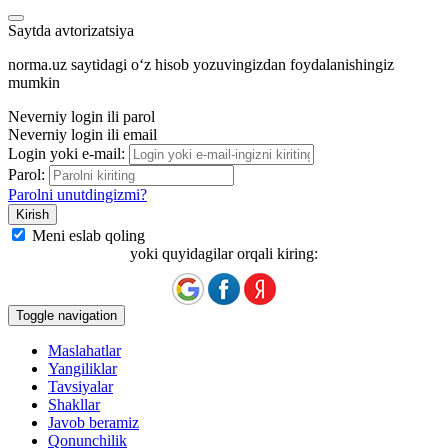
Saytda avtorizatsiya
norma.uz saytidagi oʻz hisob yozuvingizdan foydalanishingiz
mumkin
Neverniy login ili parol
Neverniy login ili email
Login yoki e-mail:
Parol:
Parolni unutdingizmi?
Meni eslab qoling
yoki quyidagilar orqali kiring:
Toggle navigation
Maslahatlar
Yangiliklar
Tavsiyalar
Shakllar
Javob beramiz
Qonunchilik