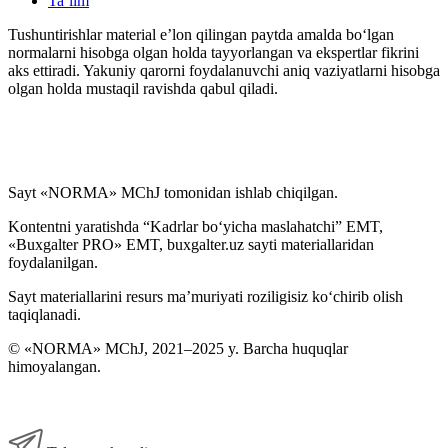
Ta’lim
Tushuntirishlar material e’lon qilingan paytda amalda boʻlgan
normalarni hisobga olgan holda tayyorlangan va ekspertlar fikrini
aks ettiradi. Yakuniy qarorni foydalanuvchi aniq vaziyatlarni hisobga
olgan holda mustaqil ravishda qabul qiladi.
Sayt «NORMA» MChJ tomonidan ishlab chiqilgan.
Kontentni yaratishda “Kadrlar boʻyicha maslahatchi” EMT,
«Buxgalter PRO» EMT, buxgalter.uz sayti materiallaridan
foydalanilgan.
Sayt materiallarini resurs ma’muriyati roziligisiz koʻchirib olish
taqiqlanadi.
© «NORMA» MChJ, 2021–2025 y. Barcha huquqlar
himoyalangan.