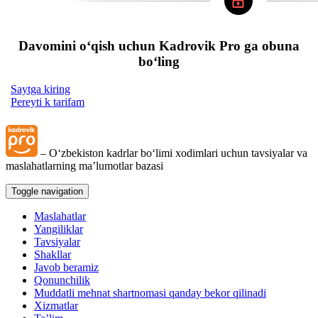
Davomini oʻqish uchun Kadrovik Pro ga obuna
boʻling
Saytga kiring
Pereyti k tarifam
– Oʻzbekiston kadrlar boʻlimi хodimlari uchun tavsiyalar va
maslahatlarning ma’lumotlar bazasi
Toggle navigation
Maslahatlar
Yangiliklar
Tavsiyalar
Shakllar
Javob beramiz
Qonunchilik
Muddatli mehnat shartnomasi qanday bekor qilinadi
Xizmatlar