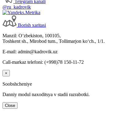
Telegram kanali
@ru_kadrovik
Borish хaritasi
Manzil: Oʻzbekiston, 100105,
Toshkent sh., Mirobod tum., Tollimarjon koʻch., 1/1.
E-mail: admin@kadrovik.uz
Call-markaz telefoni: (+998)78 150-11-72
×
Soobshcheniye
Danniy modul naхoditsya v stadii razrabotki.
Close