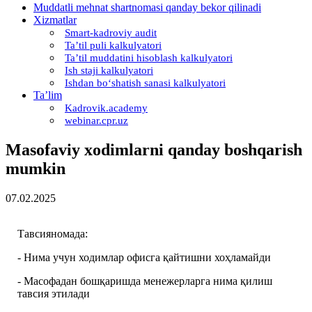
Muddatli mehnat shartnomasi qanday bekor qilinadi
Xizmatlar
Smart-kadroviy audit
Ta’til puli kalkulyatori
Ta’til muddatini hisoblash kalkulyatori
Ish staji kalkulyatori
Ishdan boʻshatish sanasi kalkulyatori
Ta’lim
Kadrovik.academy
webinar.cpr.uz
Masofaviy хodimlarni qanday boshqarish
mumkin
07.02.2025
Тавсияномада:
- Нима учун ходимлар офисга қайтишни хоҳламайди
- Масофадан бошқаришда менежерларга нима қилиш
тавсия этилади