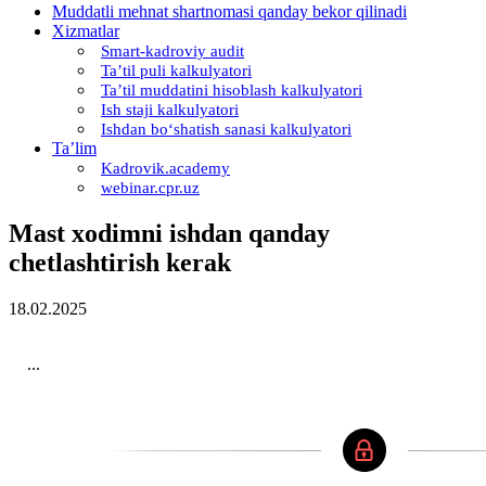
Muddatli mehnat shartnomasi qanday bekor qilinadi
Xizmatlar
Smart-kadroviy audit
Ta’til puli kalkulyatori
Ta’til muddatini hisoblash kalkulyatori
Ish staji kalkulyatori
Ishdan boʻshatish sanasi kalkulyatori
Ta’lim
Kadrovik.academy
webinar.cpr.uz
Mast хodimni ishdan qanday
chetlashtirish kerak
18.02.2025
...