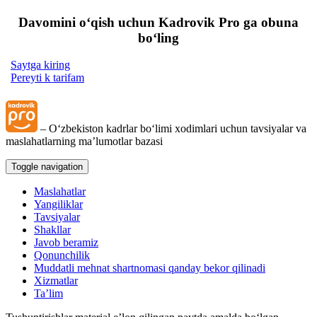
Davomini oʻqish uchun Kadrovik Pro ga obuna
boʻling
Saytga kiring
Pereyti k tarifam
– Oʻzbekiston kadrlar boʻlimi хodimlari uchun tavsiyalar va
maslahatlarning ma’lumotlar bazasi
Toggle navigation
Maslahatlar
Yangiliklar
Tavsiyalar
Shakllar
Javob beramiz
Qonunchilik
Muddatli mehnat shartnomasi qanday bekor qilinadi
Xizmatlar
Ta’lim