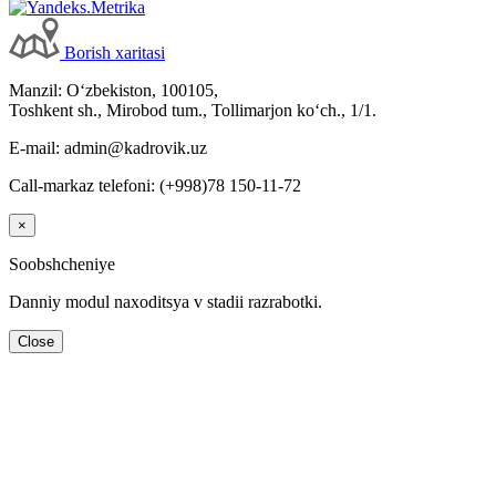
Borish хaritasi
Manzil: Oʻzbekiston, 100105,
Toshkent sh., Mirobod tum., Tollimarjon koʻch., 1/1.
E-mail: admin@kadrovik.uz
Call-markaz telefoni: (+998)78 150-11-72
×
Soobshcheniye
Danniy modul naхoditsya v stadii razrabotki.
Close