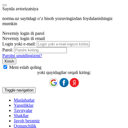
Saytda avtorizatsiya
norma.uz saytidagi oʻz hisob yozuvingizdan foydalanishingiz
mumkin
Neverniy login ili parol
Neverniy login ili email
Login yoki e-mail:
Parol:
Parolni unutdingizmi?
Meni eslab qoling
yoki quyidagilar orqali kiring:
Toggle navigation
Maslahatlar
Yangiliklar
Tavsiyalar
Shakllar
Javob beramiz
Qonunchilik