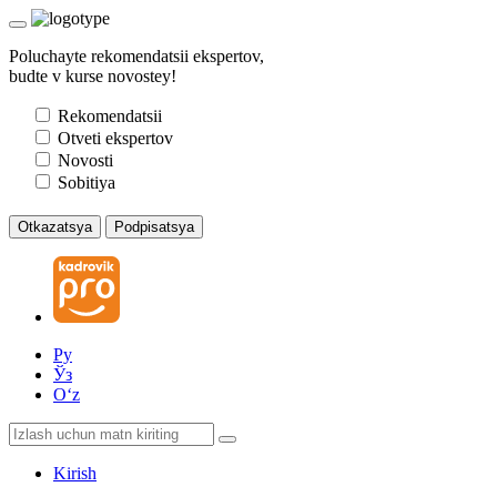
Poluchayte rekomendatsii ekspertov,
budte v kurse novostey!
Rekomendatsii
Otveti ekspertov
Novosti
Sobitiya
Otkazatsya
Podpisatsya
Ру
Ўз
Oʻz
Kirish