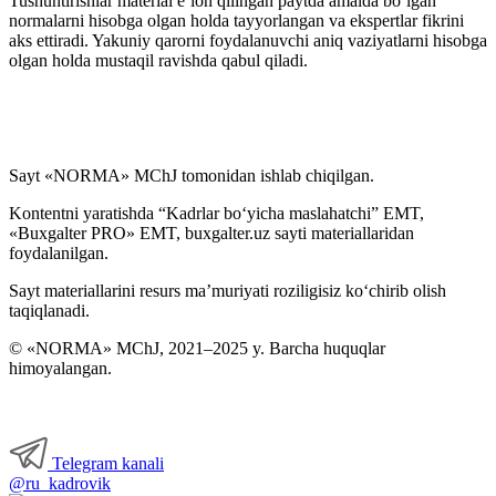
Tushuntirishlar material e’lon qilingan paytda amalda boʻlgan
normalarni hisobga olgan holda tayyorlangan va ekspertlar fikrini
aks ettiradi. Yakuniy qarorni foydalanuvchi aniq vaziyatlarni hisobga
olgan holda mustaqil ravishda qabul qiladi.
Sayt «NORMA» MChJ tomonidan ishlab chiqilgan.
Kontentni yaratishda “Kadrlar boʻyicha maslahatchi” EMT,
«Buxgalter PRO» EMT, buxgalter.uz sayti materiallaridan
foydalanilgan.
Sayt materiallarini resurs ma’muriyati roziligisiz koʻchirib olish
taqiqlanadi.
© «NORMA» MChJ, 2021–2025 y. Barcha huquqlar
himoyalangan.
Telegram kanali
@ru_kadrovik