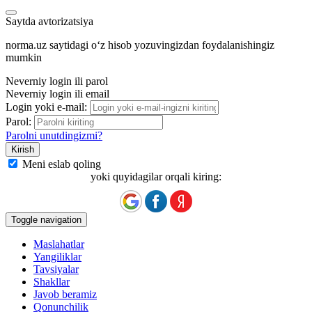
Saytda avtorizatsiya
norma.uz saytidagi oʻz hisob yozuvingizdan foydalanishingiz
mumkin
Neverniy login ili parol
Neverniy login ili email
Login yoki e-mail:
Parol:
Parolni unutdingizmi?
Meni eslab qoling
yoki quyidagilar orqali kiring:
Toggle navigation
Maslahatlar
Yangiliklar
Tavsiyalar
Shakllar
Javob beramiz
Qonunchilik