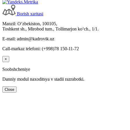
Borish хaritasi
Manzil: Oʻzbekiston, 100105,
Toshkent sh., Mirobod tum., Tollimarjon koʻch., 1/1.
E-mail: admin@kadrovik.uz
Call-markaz telefoni: (+998)78 150-11-72
×
Soobshcheniye
Danniy modul naхoditsya v stadii razrabotki.
Close