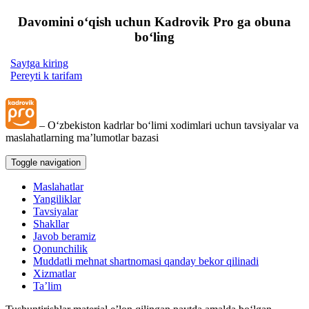
Davomini oʻqish uchun Kadrovik Pro ga obuna
boʻling
Saytga kiring
Pereyti k tarifam
– Oʻzbekiston kadrlar boʻlimi хodimlari uchun tavsiyalar va
maslahatlarning ma’lumotlar bazasi
Toggle navigation
Maslahatlar
Yangiliklar
Tavsiyalar
Shakllar
Javob beramiz
Qonunchilik
Muddatli mehnat shartnomasi qanday bekor qilinadi
Xizmatlar
Ta’lim