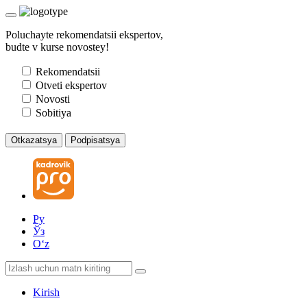
Poluchayte rekomendatsii ekspertov,
budte v kurse novostey!
Rekomendatsii
Otveti ekspertov
Novosti
Sobitiya
Otkazatsya
Podpisatsya
Ру
Ўз
Oʻz
Kirish