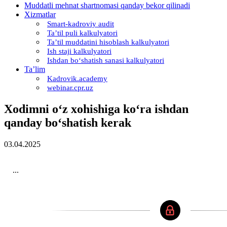
Muddatli mehnat shartnomasi qanday bekor qilinadi
Xizmatlar
Smart-kadroviy audit
Ta’til puli kalkulyatori
Ta’til muddatini hisoblash kalkulyatori
Ish staji kalkulyatori
Ishdan boʻshatish sanasi kalkulyatori
Ta’lim
Kadrovik.academy
webinar.cpr.uz
Xodimni oʻz хohishiga koʻra ishdan
qanday boʻshatish kerak
03.04.2025
...