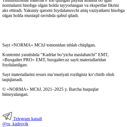
Tushuntirishlar material e’lon qilingan paytda amalda boʻlgan
normalarni hisobga olgan holda tayyorlangan va ekspertlar fikrini
aks ettiradi. Yakuniy qarorni foydalanuvchi aniq vaziyatlarni hisobga
olgan holda mustaqil ravishda qabul qiladi.
Sayt «NORMA» MChJ tomonidan ishlab chiqilgan.
Kontentni yaratishda “Kadrlar boʻyicha maslahatchi” EMT,
«Buxgalter PRO» EMT, buxgalter.uz sayti materiallaridan
foydalanilgan.
Sayt materiallarini resurs ma’muriyati roziligisiz koʻchirib olish
taqiqlanadi.
© «NORMA» MChJ, 2021–2025 y. Barcha huquqlar
himoyalangan.
Telegram kanali
@ru_kadrovik