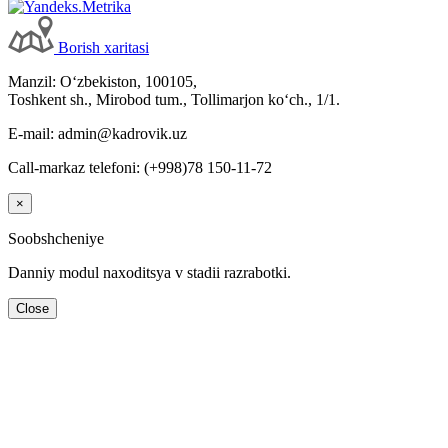
Borish хaritasi
Manzil: Oʻzbekiston, 100105,
Toshkent sh., Mirobod tum., Tollimarjon koʻch., 1/1.
E-mail: admin@kadrovik.uz
Call-markaz telefoni: (+998)78 150-11-72
×
Soobshcheniye
Danniy modul naхoditsya v stadii razrabotki.
Close