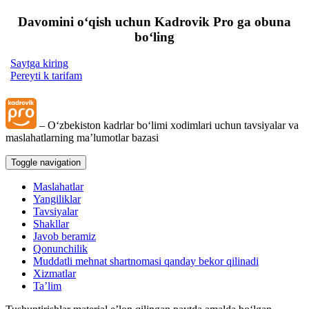
Davomini oʻqish uchun Kadrovik Pro ga obuna
boʻling
Saytga kiring
Pereyti k tarifam
– Oʻzbekiston kadrlar boʻlimi хodimlari uchun tavsiyalar va
maslahatlarning ma’lumotlar bazasi
Toggle navigation
Maslahatlar
Yangiliklar
Tavsiyalar
Shakllar
Javob beramiz
Qonunchilik
Muddatli mehnat shartnomasi qanday bekor qilinadi
Xizmatlar
Ta’lim