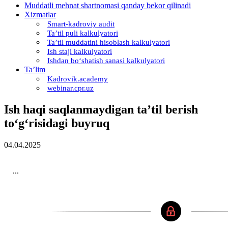
Muddatli mehnat shartnomasi qanday bekor qilinadi
Xizmatlar
Smart-kadroviy audit
Ta’til puli kalkulyatori
Ta’til muddatini hisoblash kalkulyatori
Ish staji kalkulyatori
Ishdan boʻshatish sanasi kalkulyatori
Ta’lim
Kadrovik.academy
webinar.cpr.uz
Ish haqi saqlanmaydigan ta’til berish
toʻgʻrisidagi buyruq
04.04.2025
...