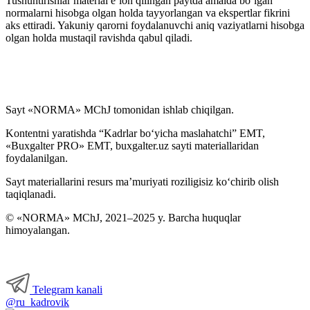
Tushuntirishlar material e’lon qilingan paytda amalda boʻlgan
normalarni hisobga olgan holda tayyorlangan va ekspertlar fikrini
aks ettiradi. Yakuniy qarorni foydalanuvchi aniq vaziyatlarni hisobga
olgan holda mustaqil ravishda qabul qiladi.
Sayt «NORMA» MChJ tomonidan ishlab chiqilgan.
Kontentni yaratishda “Kadrlar boʻyicha maslahatchi” EMT,
«Buxgalter PRO» EMT, buxgalter.uz sayti materiallaridan
foydalanilgan.
Sayt materiallarini resurs ma’muriyati roziligisiz koʻchirib olish
taqiqlanadi.
© «NORMA» MChJ, 2021–2025 y. Barcha huquqlar
himoyalangan.
Telegram kanali
@ru_kadrovik