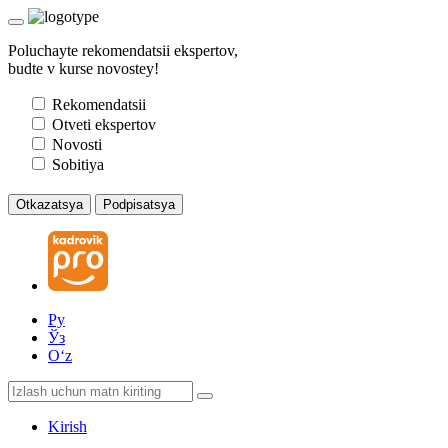
Poluchayte rekomendatsii ekspertov,
budte v kurse novostey!
Rekomendatsii
Otveti ekspertov
Novosti
Sobitiya
Otkazatsya
Podpisatsya
Ру
Ўз
Oʻz
Kirish