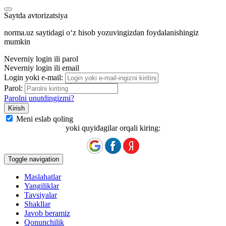
Saytda avtorizatsiya
norma.uz saytidagi oʻz hisob yozuvingizdan foydalanishingiz
mumkin
Neverniy login ili parol
Neverniy login ili email
Login yoki e-mail:
Parol:
Parolni unutdingizmi?
Meni eslab qoling
yoki quyidagilar orqali kiring:
Toggle navigation
Maslahatlar
Yangiliklar
Tavsiyalar
Shakllar
Javob beramiz
Qonunchilik