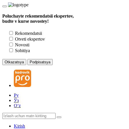
Poluchayte rekomendatsii ekspertov,
budte v kurse novostey!
Rekomendatsii
Otveti ekspertov
Novosti
Sobitiya
Otkazatsya
Podpisatsya
Ру
Ўз
Oʻz
Kirish