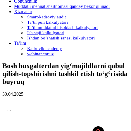
Qonunchilik
Muddatli mehnat shartnomasi qanday bekor qilinadi
Xizmatlar
Smart-kadroviy audit
Ta’til puli kalkulyatori
Ta’til muddatini hisoblash kalkulyatori
Ish staji kalkulyatori
Ishdan boʻshatish sanasi kalkulyatori
Ta’lim
Kadrovik.academy
webinar.cpr.uz
Bosh buхgalterdan yigʻmajildlarni qabul
qilish-topshirishni tashkil etish toʻgʻrisida
buyruq
30.04.2025
...