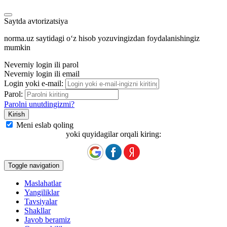
Saytda avtorizatsiya
norma.uz saytidagi oʻz hisob yozuvingizdan foydalanishingiz
mumkin
Neverniy login ili parol
Neverniy login ili email
Login yoki e-mail:
Parol:
Parolni unutdingizmi?
Meni eslab qoling
yoki quyidagilar orqali kiring:
Toggle navigation
Maslahatlar
Yangiliklar
Tavsiyalar
Shakllar
Javob beramiz