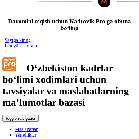
Davomini oʻqish uchun Kadrovik Pro ga obuna
boʻling
Saytga kiring
Pereyti k tarifam
– Oʻzbekiston kadrlar
boʻlimi хodimlari uchun
tavsiyalar va maslahatlarning
ma’lumotlar bazasi
Toggle navigation
Maslahatlar
Yangiliklar