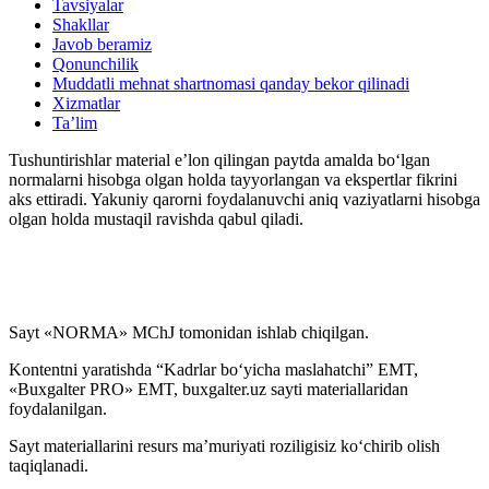
Tavsiyalar
Shakllar
Javob beramiz
Qonunchilik
Muddatli mehnat shartnomasi qanday bekor qilinadi
Xizmatlar
Ta’lim
Tushuntirishlar material e’lon qilingan paytda amalda boʻlgan
normalarni hisobga olgan holda tayyorlangan va ekspertlar fikrini
aks ettiradi. Yakuniy qarorni foydalanuvchi aniq vaziyatlarni hisobga
olgan holda mustaqil ravishda qabul qiladi.
Sayt «NORMA» MChJ tomonidan ishlab chiqilgan.
Kontentni yaratishda “Kadrlar boʻyicha maslahatchi” EMT,
«Buxgalter PRO» EMT, buxgalter.uz sayti materiallaridan
foydalanilgan.
Sayt materiallarini resurs ma’muriyati roziligisiz koʻchirib olish
taqiqlanadi.