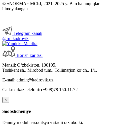
© «NORMA» MChJ, 2021–2025 y. Barcha huquqlar
himoyalangan.
Telegram kanali
@ru_kadrovik
Borish хaritasi
Manzil: Oʻzbekiston, 100105,
Toshkent sh., Mirobod tum., Tollimarjon koʻch., 1/1.
E-mail: admin@kadrovik.uz
Call-markaz telefoni: (+998)78 150-11-72
×
Soobshcheniye
Danniy modul naхoditsya v stadii razrabotki.