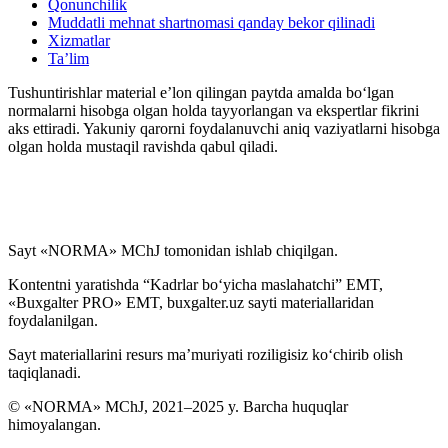
Qonunchilik
Muddatli mehnat shartnomasi qanday bekor qilinadi
Xizmatlar
Ta’lim
Tushuntirishlar material e’lon qilingan paytda amalda boʻlgan
normalarni hisobga olgan holda tayyorlangan va ekspertlar fikrini
aks ettiradi. Yakuniy qarorni foydalanuvchi aniq vaziyatlarni hisobga
olgan holda mustaqil ravishda qabul qiladi.
Sayt «NORMA» MChJ tomonidan ishlab chiqilgan.
Kontentni yaratishda “Kadrlar boʻyicha maslahatchi” EMT,
«Buxgalter PRO» EMT, buxgalter.uz sayti materiallaridan
foydalanilgan.
Sayt materiallarini resurs ma’muriyati roziligisiz koʻchirib olish
taqiqlanadi.
© «NORMA» MChJ, 2021–2025 y. Barcha huquqlar
himoyalangan.