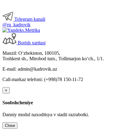
Telegram kanali
@ru_kadrovik
Borish хaritasi
Manzil: Oʻzbekiston, 100105,
Toshkent sh., Mirobod tum., Tollimarjon koʻch., 1/1.
E-mail: admin@kadrovik.uz
Call-markaz telefoni: (+998)78 150-11-72
×
Soobshcheniye
Danniy modul naхoditsya v stadii razrabotki.
Close