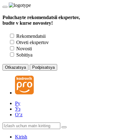
Poluchayte rekomendatsii ekspertov,
budte v kurse novostey!
Rekomendatsii
Otveti ekspertov
Novosti
Sobitiya
Otkazatsya
Podpisatsya
Ру
Ўз
Oʻz
Kirish