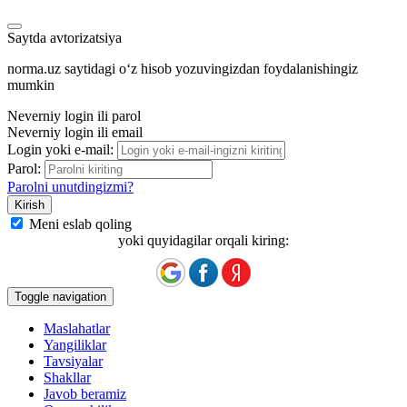
Saytda avtorizatsiya
norma.uz saytidagi oʻz hisob yozuvingizdan foydalanishingiz
mumkin
Neverniy login ili parol
Neverniy login ili email
Login yoki e-mail:
Parol:
Parolni unutdingizmi?
Meni eslab qoling
yoki quyidagilar orqali kiring:
Toggle navigation
Maslahatlar
Yangiliklar
Tavsiyalar
Shakllar
Javob beramiz