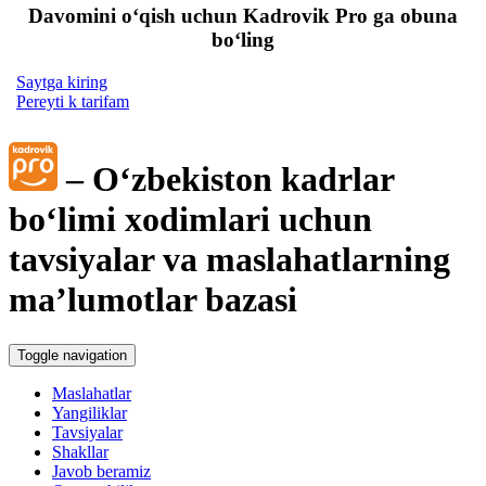
Davomini oʻqish uchun Kadrovik Pro ga obuna
boʻling
Saytga kiring
Pereyti k tarifam
– Oʻzbekiston kadrlar
boʻlimi хodimlari uchun
tavsiyalar va maslahatlarning
ma’lumotlar bazasi
Toggle navigation
Maslahatlar
Yangiliklar
Tavsiyalar
Shakllar
Javob beramiz