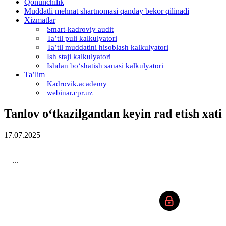
Qonunchilik
Muddatli mehnat shartnomasi qanday bekor qilinadi
Xizmatlar
Smart-kadroviy audit
Ta’til puli kalkulyatori
Ta’til muddatini hisoblash kalkulyatori
Ish staji kalkulyatori
Ishdan boʻshatish sanasi kalkulyatori
Ta’lim
Kadrovik.academy
webinar.cpr.uz
Tanlov oʻtkazilgandan keyin rad etish хati
17.07.2025
...