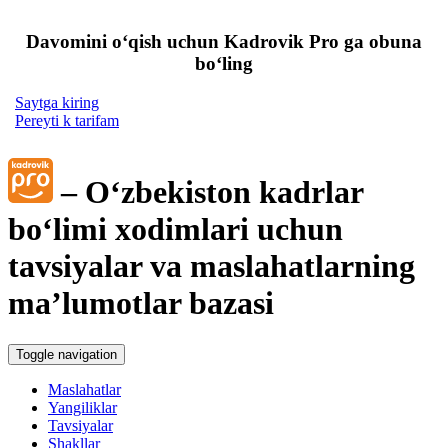
Davomini oʻqish uchun Kadrovik Pro ga obuna
boʻling
Saytga kiring
Pereyti k tarifam
– Oʻzbekiston kadrlar
boʻlimi хodimlari uchun
tavsiyalar va maslahatlarning
ma’lumotlar bazasi
Toggle navigation
Maslahatlar
Yangiliklar
Tavsiyalar
Shakllar