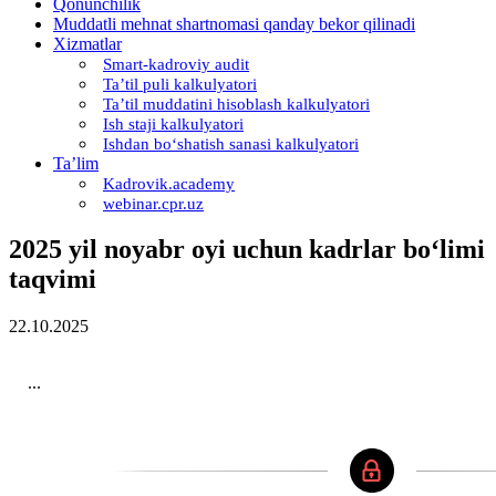
Qonunchilik
Muddatli mehnat shartnomasi qanday bekor qilinadi
Xizmatlar
Smart-kadroviy audit
Ta’til puli kalkulyatori
Ta’til muddatini hisoblash kalkulyatori
Ish staji kalkulyatori
Ishdan boʻshatish sanasi kalkulyatori
Ta’lim
Kadrovik.academy
webinar.cpr.uz
2025 yil noyabr oyi uchun kadrlar boʻlimi
taqvimi
22.10.2025
...