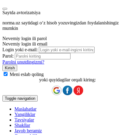
Saytda avtorizatsiya
norma.uz saytidagi oʻz hisob yozuvingizdan foydalanishingiz
mumkin
Neverniy login ili parol
Neverniy login ili email
Login yoki e-mail:
Parol:
Parolni unutdingizmi?
Meni eslab qoling
yoki quyidagilar orqali kiring:
Toggle navigation
Maslahatlar
Yangiliklar
Tavsiyalar
Shakllar
Javob beramiz