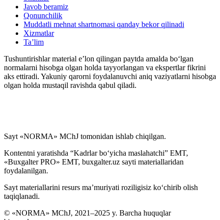
Javob beramiz
Qonunchilik
Muddatli mehnat shartnomasi qanday bekor qilinadi
Xizmatlar
Ta’lim
Tushuntirishlar material e’lon qilingan paytda amalda boʻlgan
normalarni hisobga olgan holda tayyorlangan va ekspertlar fikrini
aks ettiradi. Yakuniy qarorni foydalanuvchi aniq vaziyatlarni hisobga
olgan holda mustaqil ravishda qabul qiladi.
Sayt «NORMA» MChJ tomonidan ishlab chiqilgan.
Kontentni yaratishda “Kadrlar boʻyicha maslahatchi” EMT,
«Buxgalter PRO» EMT, buxgalter.uz sayti materiallaridan
foydalanilgan.
Sayt materiallarini resurs ma’muriyati roziligisiz koʻchirib olish
taqiqlanadi.
© «NORMA» MChJ, 2021–2025 y. Barcha huquqlar