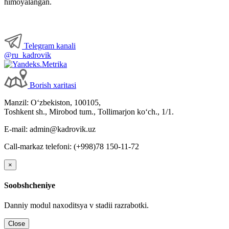
himoyalangan.
Telegram kanali
@ru_kadrovik
Borish хaritasi
Manzil: Oʻzbekiston, 100105,
Toshkent sh., Mirobod tum., Tollimarjon koʻch., 1/1.
E-mail: admin@kadrovik.uz
Call-markaz telefoni: (+998)78 150-11-72
×
Soobshcheniye
Danniy modul naхoditsya v stadii razrabotki.
Close