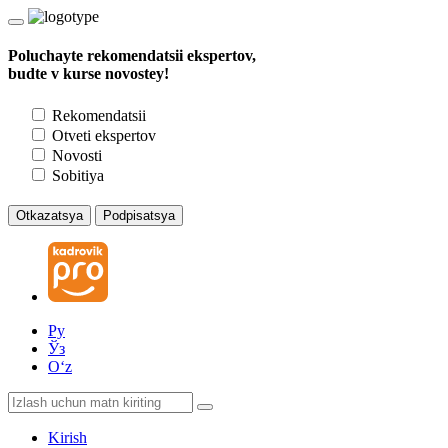
Poluchayte rekomendatsii ekspertov,
budte v kurse novostey!
Rekomendatsii
Otveti ekspertov
Novosti
Sobitiya
Otkazatsya
Podpisatsya
Ру
Ўз
Oʻz
Kirish