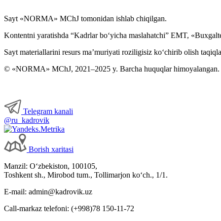
Sayt «NORMA» MChJ tomonidan ishlab chiqilgan.
Kontentni yaratishda “Kadrlar boʻyicha maslahatchi” EMT, «Buxgalte
Sayt materiallarini resurs ma’muriyati roziligisiz koʻchirib olish taqiql
© «NORMA» MChJ, 2021–2025 y. Barcha huquqlar himoyalangan.
Telegram kanali
@ru_kadrovik
Borish хaritasi
Manzil: Oʻzbekiston, 100105,
Toshkent sh., Mirobod tum., Tollimarjon koʻch., 1/1.
E-mail: admin@kadrovik.uz
Call-markaz telefoni: (+998)78 150-11-72