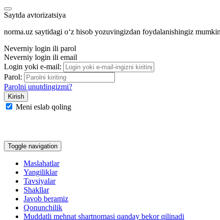
Saytda avtorizatsiya
norma.uz saytidagi oʻz hisob yozuvingizdan foydalanishingiz mumki
Neverniy login ili parol
Neverniy login ili email
Login yoki e-mail:
Parol:
Parolni unutdingizmi?
Meni eslab qoling
Google
Facebook
Yandeks
Toggle navigation
Maslahatlar
Yangiliklar
Tavsiyalar
Shakllar
Javob beramiz
Qonunchilik
Muddatli mehnat shartnomasi qanday bekor qilinadi