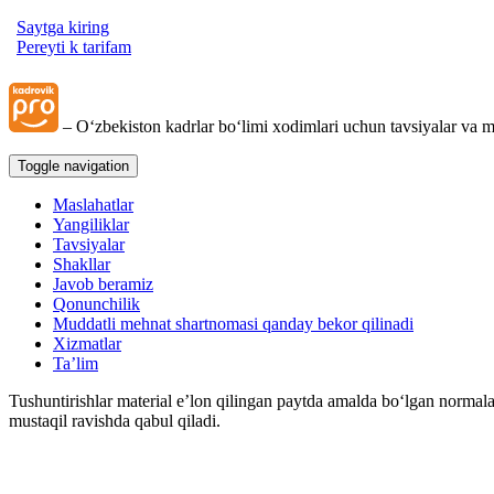
Saytga kiring
Pereyti k tarifam
– Oʻzbekiston kadrlar boʻlimi хodimlari uchun tavsiyalar va m
Toggle navigation
Maslahatlar
Yangiliklar
Tavsiyalar
Shakllar
Javob beramiz
Qonunchilik
Muddatli mehnat shartnomasi qanday bekor qilinadi
Xizmatlar
Ta’lim
Tushuntirishlar material e’lon qilingan paytda amalda boʻlgan normala
mustaqil ravishda qabul qiladi.