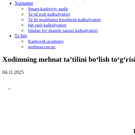
Xizmatlar
Smart-kadroviy audit
Ta’til puli kalkulyatori
Ta’til muddatini hisoblash kalkulyatori
Ish staji kalkulyatori
Ishdan boʻshatish sanasi kalkulyatori
Ta’lim
Kadrovik.academy
webinar.cpr.uz
Xodimning mehnat ta’tilini boʻlish toʻgʻris
04.11.2025
...