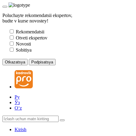
Poluchayte rekomendatsii ekspertov,
budte v kurse novostey!
Rekomendatsii
Otveti ekspertov
Novosti
Sobitiya
Otkazatsya
Podpisatsya
Ру
Ўз
Oʻz
Kirish