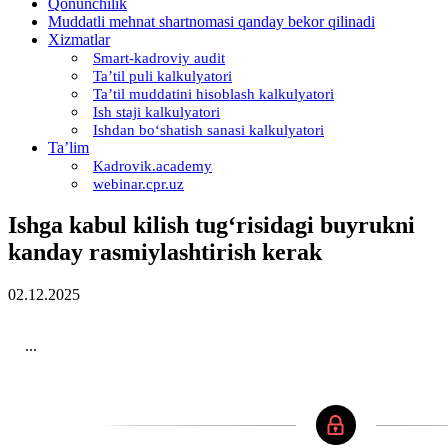
Qonunchilik
Muddatli mehnat shartnomasi qanday bekor qilinadi
Xizmatlar
Smart-kadroviy audit
Ta’til puli kalkulyatori
Ta’til muddatini hisoblash kalkulyatori
Ish staji kalkulyatori
Ishdan boʻshatish sanasi kalkulyatori
Ta’lim
Kadrovik.academy
webinar.cpr.uz
Ishga kabul kilish tugʻrisidagi buyrukni
kanday rasmiylashtirish kerak
02.12.2025
...