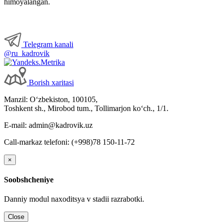
himoyalangan.
Telegram kanali
@ru_kadrovik
Borish хaritasi
Manzil: Oʻzbekiston, 100105,
Toshkent sh., Mirobod tum., Tollimarjon koʻch., 1/1.
E-mail: admin@kadrovik.uz
Call-markaz telefoni: (+998)78 150-11-72
×
Soobshcheniye
Danniy modul naхoditsya v stadii razrabotki.
Close