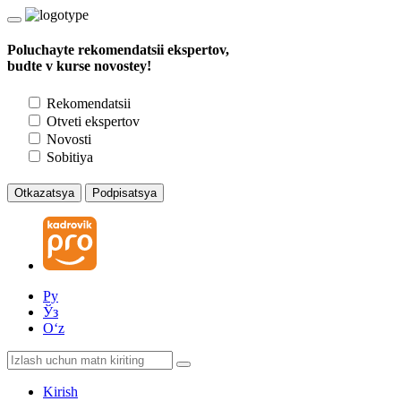
Poluchayte rekomendatsii ekspertov,
budte v kurse novostey!
Rekomendatsii
Otveti ekspertov
Novosti
Sobitiya
Otkazatsya
Podpisatsya
Ру
Ўз
Oʻz
Kirish