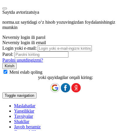
Saytda avtorizatsiya
norma.uz saytidagi oʻz hisob yozuvingizdan foydalanishingiz
mumkin
Neverniy login ili parol
Neverniy login ili email
Login yoki e-mail:
Parol:
Parolni unutdingizmi?
Meni eslab qoling
yoki quyidagilar orqali kiring:
Toggle navigation
Maslahatlar
Yangiliklar
Tavsiyalar
Shakllar
Javob beramiz