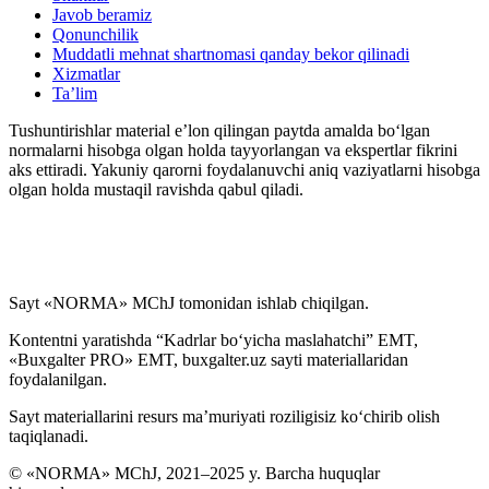
Javob beramiz
Qonunchilik
Muddatli mehnat shartnomasi qanday bekor qilinadi
Xizmatlar
Ta’lim
Tushuntirishlar material e’lon qilingan paytda amalda boʻlgan
normalarni hisobga olgan holda tayyorlangan va ekspertlar fikrini
aks ettiradi. Yakuniy qarorni foydalanuvchi aniq vaziyatlarni hisobga
olgan holda mustaqil ravishda qabul qiladi.
Sayt «NORMA» MChJ tomonidan ishlab chiqilgan.
Kontentni yaratishda “Kadrlar boʻyicha maslahatchi” EMT,
«Buxgalter PRO» EMT, buxgalter.uz sayti materiallaridan
foydalanilgan.
Sayt materiallarini resurs ma’muriyati roziligisiz koʻchirib olish
taqiqlanadi.
© «NORMA» MChJ, 2021–2025 y. Barcha huquqlar