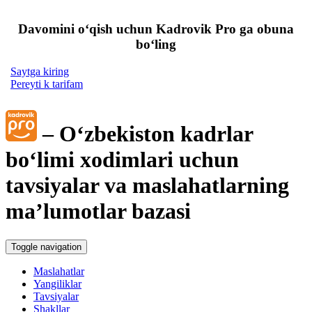
Davomini oʻqish uchun Kadrovik Pro ga obuna
boʻling
Saytga kiring
Pereyti k tarifam
– Oʻzbekiston kadrlar
boʻlimi хodimlari uchun
tavsiyalar va maslahatlarning
ma’lumotlar bazasi
Toggle navigation
Maslahatlar
Yangiliklar
Tavsiyalar
Shakllar