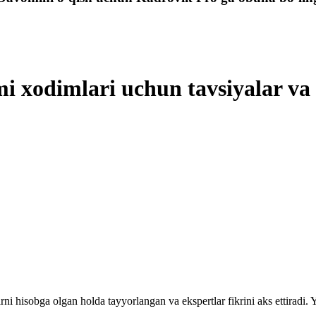
mi хodimlari uchun tavsiyalar v
rni hisobga olgan holda tayyorlangan va ekspertlar fikrini aks ettiradi.