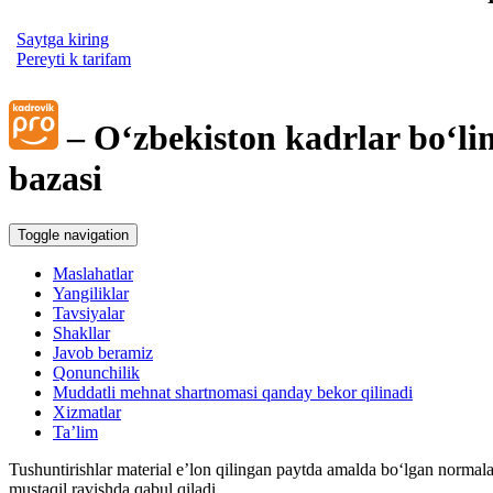
Saytga kiring
Pereyti k tarifam
– Oʻzbekiston kadrlar boʻli
bazasi
Toggle navigation
Maslahatlar
Yangiliklar
Tavsiyalar
Shakllar
Javob beramiz
Qonunchilik
Muddatli mehnat shartnomasi qanday bekor qilinadi
Xizmatlar
Ta’lim
Tushuntirishlar material e’lon qilingan paytda amalda boʻlgan normala
mustaqil ravishda qabul qiladi.