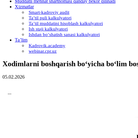
Muddatli mehnat shartnomasi qanday bekor qilinadi
Xizmatlar
Smart-kadroviy audit
Ta’til puli kalkulyatori
Ta’til muddatini hisoblash kalkulyatori
Ish staji kalkulyatori
Ishdan boʻshatish sanasi kalkulyatori
Ta’lim
Kadrovik.academy
webinar.cpr.uz
Xodimlarni boshqarish boʻyicha boʻlim bos
05.02.2026
...