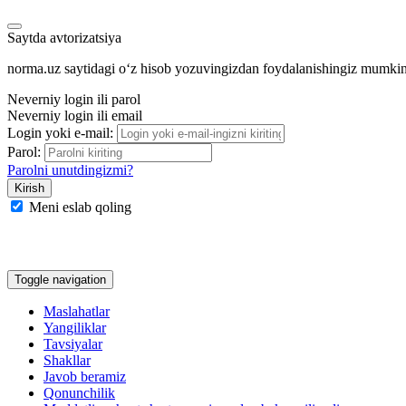
Saytda avtorizatsiya
norma.uz saytidagi oʻz hisob yozuvingizdan foydalanishingiz mumki
Neverniy login ili parol
Neverniy login ili email
Login yoki e-mail:
Parol:
Parolni unutdingizmi?
Meni eslab qoling
Google
Facebook
Yandeks
Toggle navigation
Maslahatlar
Yangiliklar
Tavsiyalar
Shakllar
Javob beramiz
Qonunchilik