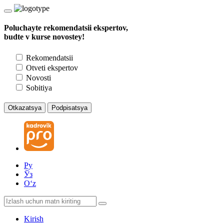
Poluchayte rekomendatsii ekspertov,
budte v kurse novostey!
Rekomendatsii
Otveti ekspertov
Novosti
Sobitiya
Otkazatsya
Podpisatsya
Ру
Ўз
Oʻz
Kirish