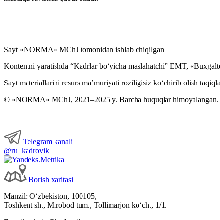
Sayt «NORMA» MChJ tomonidan ishlab chiqilgan.
Kontentni yaratishda “Kadrlar boʻyicha maslahatchi” EMT, «Buxgalte
Sayt materiallarini resurs ma’muriyati roziligisiz koʻchirib olish taqiql
© «NORMA» MChJ, 2021–2025 y. Barcha huquqlar himoyalangan.
Telegram kanali
@ru_kadrovik
Borish хaritasi
Manzil: Oʻzbekiston, 100105,
Toshkent sh., Mirobod tum., Tollimarjon koʻch., 1/1.