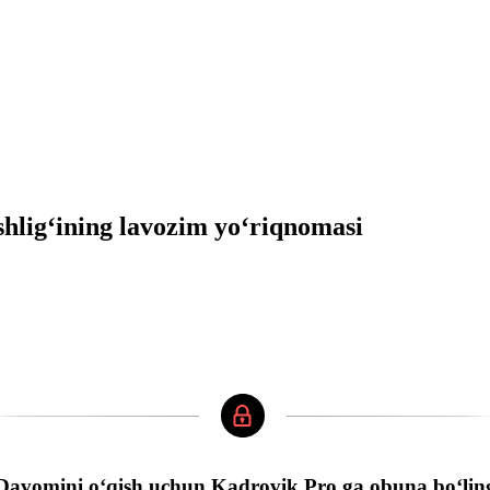
hligʻining lavozim yoʻriqnomasi
Davomini oʻqish uchun Kadrovik Pro ga obuna boʻlin