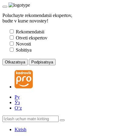
Poluchayte rekomendatsii ekspertov,
budte v kurse novostey!
Rekomendatsii
Otveti ekspertov
Novosti
Sobitiya
Otkazatsya
Podpisatsya
Ру
Ўз
Oʻz
Kirish