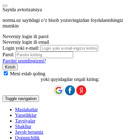
Saytda avtorizatsiya
norma.uz saytidagi oʻz hisob yozuvingizdan foydalanishingiz
mumkin
Neverniy login ili parol
Neverniy login ili email
Login yoki e-mail:
Parol:
Parolni unutdingizmi?
Meni eslab qoling
yoki quyidagilar orqali kiring:
Toggle navigation
Maslahatlar
Yangiliklar
Tavsiyalar
Shakllar
Javob beramiz
Qonunchilik