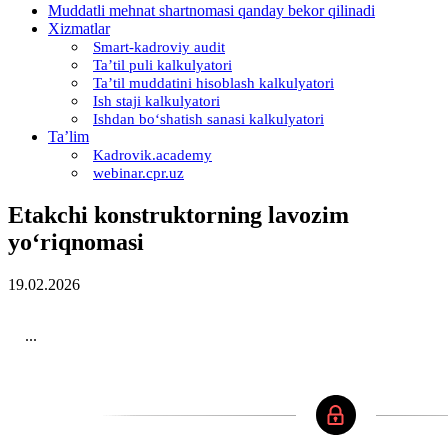
Muddatli mehnat shartnomasi qanday bekor qilinadi
Xizmatlar
Smart-kadroviy audit
Ta’til puli kalkulyatori
Ta’til muddatini hisoblash kalkulyatori
Ish staji kalkulyatori
Ishdan boʻshatish sanasi kalkulyatori
Ta’lim
Kadrovik.academy
webinar.cpr.uz
Etakchi konstruktorning lavozim
yoʻriqnomasi
19.02.2026
...