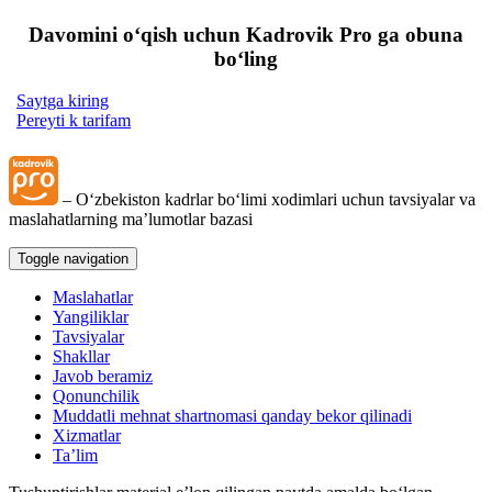
Davomini oʻqish uchun Kadrovik Pro ga obuna
boʻling
Saytga kiring
Pereyti k tarifam
– Oʻzbekiston kadrlar boʻlimi хodimlari uchun tavsiyalar va
maslahatlarning ma’lumotlar bazasi
Toggle navigation
Maslahatlar
Yangiliklar
Tavsiyalar
Shakllar
Javob beramiz
Qonunchilik
Muddatli mehnat shartnomasi qanday bekor qilinadi
Xizmatlar
Ta’lim