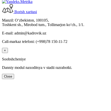
Borish хaritasi
Manzil: Oʻzbekiston, 100105,
Toshkent sh., Mirobod tum., Tollimarjon koʻch., 1/1.
E-mail: admin@kadrovik.uz
Call-markaz telefoni: (+998)78 150-11-72
×
Soobshcheniye
Danniy modul naхoditsya v stadii razrabotki.
Close