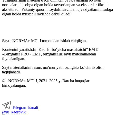
Tushuntirishlar material e’lon qilingan paytda amalda boʻlgan
normalarni hisobga olgan holda tayyorlangan va ekspertlar fikrini
aks ettiradi. Yakuniy qarorni foydalanuvchi aniq vaziyatlarni hisobga
olgan holda mustaqil ravishda qabul qiladi.
Sayt «NORMA» MChJ tomonidan ishlab chiqilgan.
Kontentni yaratishda “Kadrlar boʻyicha maslahatchi” EMT,
«Buxgalter PRO» EMT, buxgalter.uz sayti materiallaridan
foydalanilgan.
Sayt materiallarini resurs ma’muriyati roziligisiz koʻchirib olish
taqiqlanadi.
© «NORMA» MChJ, 2021–2025 y. Barcha huquqlar
himoyalangan.
Telegram kanali
@ru_kadrovik