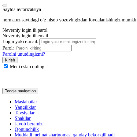
Saytda avtorizatsiya
norma.uz saytidagi oʻz hisob yozuvingizdan foydalanishingiz mumki
Neverniy login ili parol
Neverniy login ili email
Login yoki e-mail:
Parol:
Parolni unutdingizmi?
Meni eslab qoling
Google
Facebook
Yandeks
Toggle navigation
Maslahatlar
Yangiliklar
Tavsiyalar
Shakllar
Javob beramiz
Qonunchilik
Muddatli mehnat shartnomasi qanday bekor qilinadi