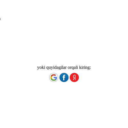
n
yoki quyidagilar orqali kiring: