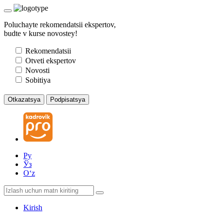
Poluchayte rekomendatsii ekspertov,
budte v kurse novostey!
Rekomendatsii
Otveti ekspertov
Novosti
Sobitiya
Otkazatsya
Podpisatsya
Ру
Ўз
Oʻz
Kirish