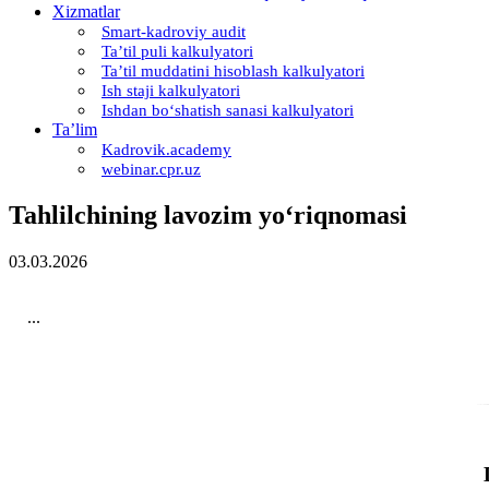
Xizmatlar
Smart-kadroviy audit
Ta’til puli kalkulyatori
Ta’til muddatini hisoblash kalkulyatori
Ish staji kalkulyatori
Ishdan boʻshatish sanasi kalkulyatori
Ta’lim
Kadrovik.academy
webinar.cpr.uz
Tahlilchining lavozim yoʻriqnomasi
03.03.2026
...