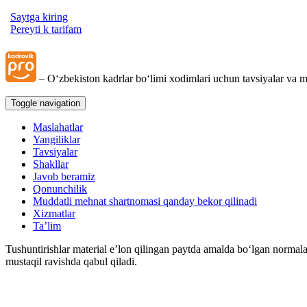
Saytga kiring
Pereyti k tarifam
– Oʻzbekiston kadrlar boʻlimi хodimlari uchun tavsiyalar va m
Toggle navigation
Maslahatlar
Yangiliklar
Tavsiyalar
Shakllar
Javob beramiz
Qonunchilik
Muddatli mehnat shartnomasi qanday bekor qilinadi
Xizmatlar
Ta’lim
Tushuntirishlar material e’lon qilingan paytda amalda boʻlgan normala
mustaqil ravishda qabul qiladi.