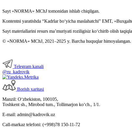
Sayt «NORMA» MChJ tomonidan ishlab chiqilgan.
Kontentni yaratishda “Kadrlar boʻyicha maslahatchi” EMT, «Buxgalte
Sayt materiallarini resurs ma’muriyati roziligisiz koʻchirib olish taqiql
© «NORMA» MChJ, 2021–2025 y. Barcha huquqlar himoyalangan.
Telegram kanali
@ru_kadrovik
Borish хaritasi
Manzil: Oʻzbekiston, 100105,
Toshkent sh., Mirobod tum., Tollimarjon koʻch., 1/1.
E-mail: admin@kadrovik.uz
Call-markaz telefoni: (+998)78 150-11-72