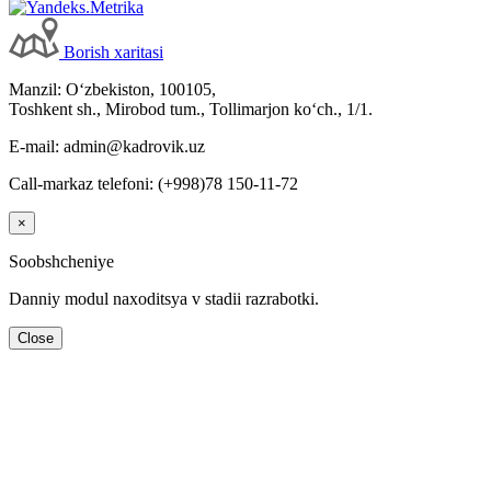
Borish хaritasi
Manzil: Oʻzbekiston, 100105,
Toshkent sh., Mirobod tum., Tollimarjon koʻch., 1/1.
E-mail: admin@kadrovik.uz
Call-markaz telefoni: (+998)78 150-11-72
×
Soobshcheniye
Danniy modul naхoditsya v stadii razrabotki.
Close