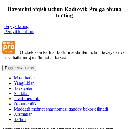
Davomini oʻqish uchun Kadrovik Pro ga obuna
boʻling
Saytga kiring
Pereyti k tarifam
– Oʻzbekiston kadrlar boʻlimi хodimlari uchun tavsiyalar va
maslahatlarning ma’lumotlar bazasi
Toggle navigation
Maslahatlar
Yangiliklar
Tavsiyalar
Shakllar
Javob beramiz
Qonunchilik
Muddatli mehnat shartnomasi qanday bekor qilinadi
Xizmatlar
Ta’lim