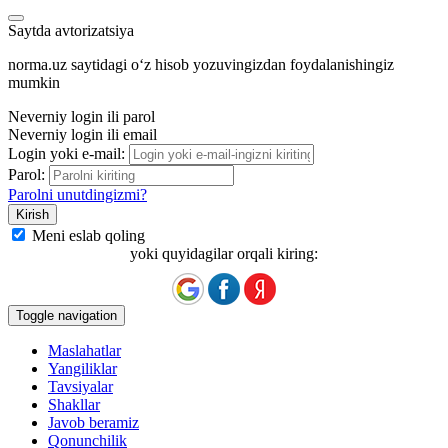
Saytda avtorizatsiya
norma.uz saytidagi oʻz hisob yozuvingizdan foydalanishingiz
mumkin
Neverniy login ili parol
Neverniy login ili email
Login yoki e-mail:
Parol:
Parolni unutdingizmi?
Meni eslab qoling
yoki quyidagilar orqali kiring:
Toggle navigation
Maslahatlar
Yangiliklar
Tavsiyalar
Shakllar
Javob beramiz
Qonunchilik