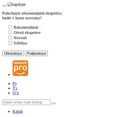
Poluchayte rekomendatsii ekspertov,
budte v kurse novostey!
Rekomendatsii
Otveti ekspertov
Novosti
Sobitiya
Otkazatsya
Podpisatsya
Ру
Ўз
Oʻz
Kirish