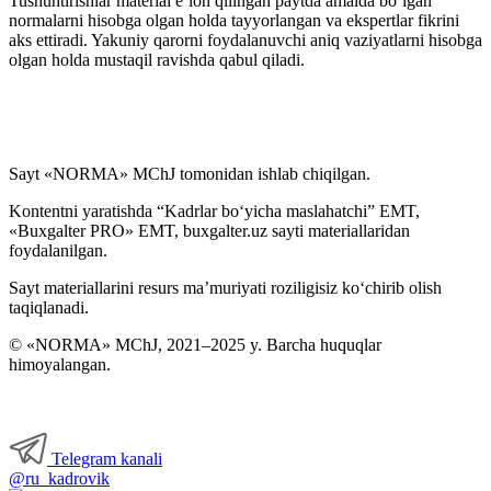
Tushuntirishlar material e’lon qilingan paytda amalda boʻlgan
normalarni hisobga olgan holda tayyorlangan va ekspertlar fikrini
aks ettiradi. Yakuniy qarorni foydalanuvchi aniq vaziyatlarni hisobga
olgan holda mustaqil ravishda qabul qiladi.
Sayt «NORMA» MChJ tomonidan ishlab chiqilgan.
Kontentni yaratishda “Kadrlar boʻyicha maslahatchi” EMT,
«Buxgalter PRO» EMT, buxgalter.uz sayti materiallaridan
foydalanilgan.
Sayt materiallarini resurs ma’muriyati roziligisiz koʻchirib olish
taqiqlanadi.
© «NORMA» MChJ, 2021–2025 y. Barcha huquqlar
himoyalangan.
Telegram kanali
@ru_kadrovik