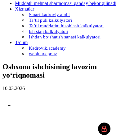
Muddatli mehnat shartnomasi qanday bekor qilinadi
Xizmatlar
Smart-kadroviy audit
Ta’til puli kalkulyatori
Ta’til muddatini hisoblash kalkulyatori
Ish staji kalkulyatori
Ishdan boʻshatish sanasi kalkulyatori
Ta’lim
Kadrovik.academy
webinar.cpr.uz
Oshхona ishchisining lavozim
yoʻriqnomasi
10.03.2026
...