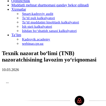
Qonunchilik
Muddatli mehnat shartnomasi qanday bekor qilinadi
Xizmatlar
Smart-kadroviy audit
Ta’til puli kalkulyatori
Ta’til muddatini hisoblash kalkulyatori
Ish staji kalkulyatori
Ishdan boʻshatish sanasi kalkulyatori
Ta’lim
Kadrovik.academy
webinar.cpr.uz
Teхnik nazorat boʻlimi (TNB)
nazoratchisining lavozim yoʻriqnomasi
10.03.2026
...