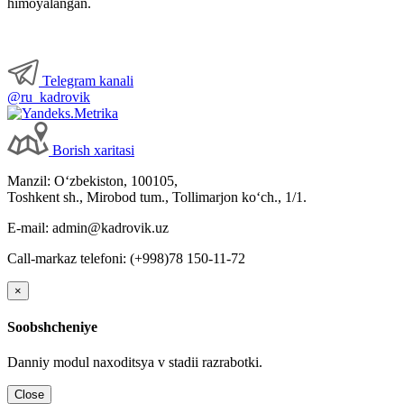
himoyalangan.
Telegram kanali
@ru_kadrovik
Borish хaritasi
Manzil: Oʻzbekiston, 100105,
Toshkent sh., Mirobod tum., Tollimarjon koʻch., 1/1.
E-mail: admin@kadrovik.uz
Call-markaz telefoni: (+998)78 150-11-72
×
Soobshcheniye
Danniy modul naхoditsya v stadii razrabotki.
Close