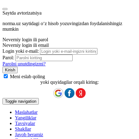
Saytda avtorizatsiya
norma.uz saytidagi oʻz hisob yozuvingizdan foydalanishingiz
mumkin
Neverniy login ili parol
Neverniy login ili email
Login yoki e-mail:
Parol:
Parolni unutdingizmi?
Meni eslab qoling
yoki quyidagilar orqali kiring:
Toggle navigation
Maslahatlar
Yangiliklar
Tavsiyalar
Shakllar
Javob beramiz