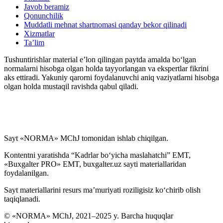
Javob beramiz
Qonunchilik
Muddatli mehnat shartnomasi qanday bekor qilinadi
Xizmatlar
Ta’lim
Tushuntirishlar material e’lon qilingan paytda amalda boʻlgan
normalarni hisobga olgan holda tayyorlangan va ekspertlar fikrini
aks ettiradi. Yakuniy qarorni foydalanuvchi aniq vaziyatlarni hisobga
olgan holda mustaqil ravishda qabul qiladi.
Sayt «NORMA» MChJ tomonidan ishlab chiqilgan.
Kontentni yaratishda “Kadrlar boʻyicha maslahatchi” EMT,
«Buxgalter PRO» EMT, buxgalter.uz sayti materiallaridan
foydalanilgan.
Sayt materiallarini resurs ma’muriyati roziligisiz koʻchirib olish
taqiqlanadi.
© «NORMA» MChJ, 2021–2025 y. Barcha huquqlar