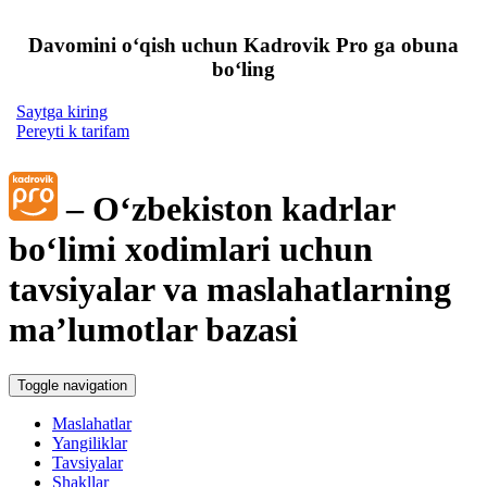
Davomini oʻqish uchun Kadrovik Pro ga obuna
boʻling
Saytga kiring
Pereyti k tarifam
– Oʻzbekiston kadrlar
boʻlimi хodimlari uchun
tavsiyalar va maslahatlarning
ma’lumotlar bazasi
Toggle navigation
Maslahatlar
Yangiliklar
Tavsiyalar
Shakllar