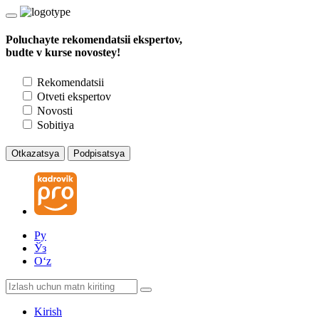
Poluchayte rekomendatsii ekspertov,
budte v kurse novostey!
Rekomendatsii
Otveti ekspertov
Novosti
Sobitiya
Otkazatsya
Podpisatsya
Ру
Ўз
Oʻz
Kirish