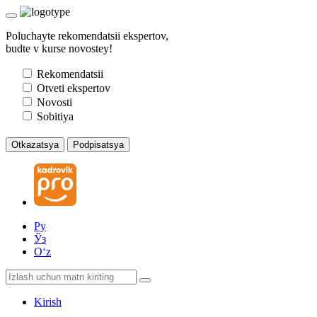
Poluchayte rekomendatsii ekspertov,
budte v kurse novostey!
Rekomendatsii
Otveti ekspertov
Novosti
Sobitiya
Otkazatsya
Podpisatsya
Ру
Ўз
Oʻz
Kirish