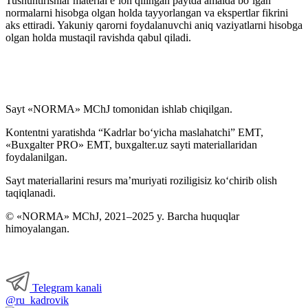
Tushuntirishlar material e’lon qilingan paytda amalda boʻlgan
normalarni hisobga olgan holda tayyorlangan va ekspertlar fikrini
aks ettiradi. Yakuniy qarorni foydalanuvchi aniq vaziyatlarni hisobga
olgan holda mustaqil ravishda qabul qiladi.
Sayt «NORMA» MChJ tomonidan ishlab chiqilgan.
Kontentni yaratishda “Kadrlar boʻyicha maslahatchi” EMT,
«Buxgalter PRO» EMT, buxgalter.uz sayti materiallaridan
foydalanilgan.
Sayt materiallarini resurs ma’muriyati roziligisiz koʻchirib olish
taqiqlanadi.
© «NORMA» MChJ, 2021–2025 y. Barcha huquqlar
himoyalangan.
Telegram kanali
@ru_kadrovik