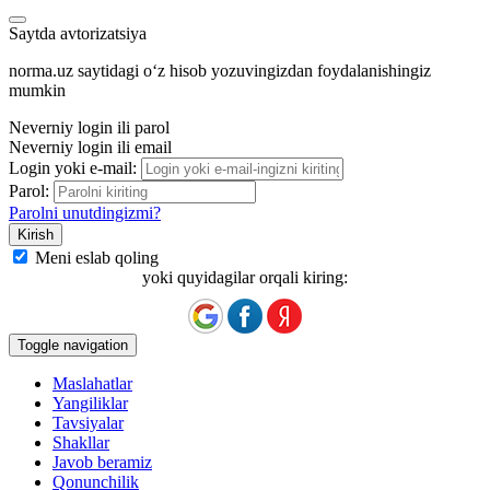
Saytda avtorizatsiya
norma.uz saytidagi oʻz hisob yozuvingizdan foydalanishingiz
mumkin
Neverniy login ili parol
Neverniy login ili email
Login yoki e-mail:
Parol:
Parolni unutdingizmi?
Meni eslab qoling
yoki quyidagilar orqali kiring:
Toggle navigation
Maslahatlar
Yangiliklar
Tavsiyalar
Shakllar
Javob beramiz
Qonunchilik