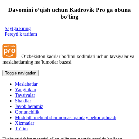
Davomini oʻqish uchun Kadrovik Pro ga obuna
boʻling
Saytga kiring
Pereyti k tarifam
– Oʻzbekiston kadrlar boʻlimi хodimlari uchun tavsiyalar va
maslahatlarning ma’lumotlar bazasi
Toggle navigation
Maslahatlar
Yangiliklar
Tavsiyalar
Shakllar
Javob beramiz
Qonunchilik
Muddatli mehnat shartnomasi qanday bekor qilinadi
Xizmatlar
Ta’lim