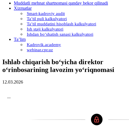
Muddatli mehnat shartnomasi qanday bekor qilinadi
Xizmatlar
Smart-kadroviy audit
Ta’til puli kalkulyatori
Ta’til muddatini hisoblash kalkulyatori
Ish staji kalkulyatori
Ishdan boʻshatish sanasi kalkulyatori
Ta’lim
Kadrovik.academy
webinar.cpr.uz
Ishlab chiqarish boʻyicha direktor
oʻrinbosarining lavozim yoʻriqnomasi
12.03.2026
...