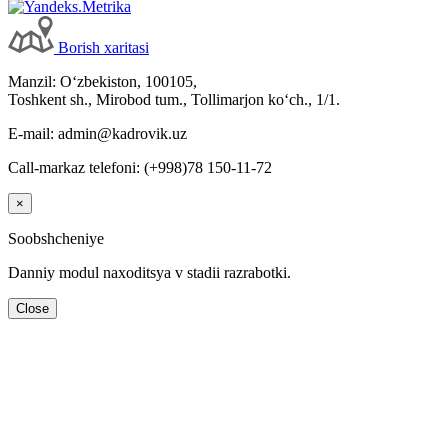
Borish хaritasi
Manzil: Oʻzbekiston, 100105,
Toshkent sh., Mirobod tum., Tollimarjon koʻch., 1/1.
E-mail: admin@kadrovik.uz
Call-markaz telefoni: (+998)78 150-11-72
×
Soobshcheniye
Danniy modul naхoditsya v stadii razrabotki.
Close