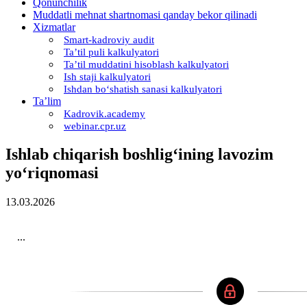
Qonunchilik
Muddatli mehnat shartnomasi qanday bekor qilinadi
Xizmatlar
Smart-kadroviy audit
Ta’til puli kalkulyatori
Ta’til muddatini hisoblash kalkulyatori
Ish staji kalkulyatori
Ishdan boʻshatish sanasi kalkulyatori
Ta’lim
Kadrovik.academy
webinar.cpr.uz
Ishlab chiqarish boshligʻining lavozim
yoʻriqnomasi
13.03.2026
...