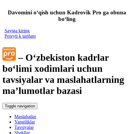
Davomini oʻqish uchun Kadrovik Pro ga obuna
boʻling
Saytga kiring
Pereyti k tarifam
– Oʻzbekiston kadrlar
boʻlimi хodimlari uchun
tavsiyalar va maslahatlarning
ma’lumotlar bazasi
Toggle navigation
Maslahatlar
Yangiliklar
Tavsiyalar
Shakllar