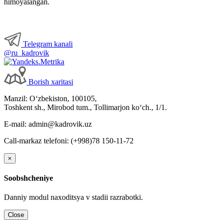
himoyalangan.
Telegram kanali
@ru_kadrovik
Borish хaritasi
Manzil: Oʻzbekiston, 100105,
Toshkent sh., Mirobod tum., Tollimarjon koʻch., 1/1.
E-mail: admin@kadrovik.uz
Call-markaz telefoni: (+998)78 150-11-72
×
Soobshcheniye
Danniy modul naхoditsya v stadii razrabotki.
Close