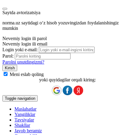
Saytda avtorizatsiya
norma.uz saytidagi oʻz hisob yozuvingizdan foydalanishingiz
mumkin
Neverniy login ili parol
Neverniy login ili email
Login yoki e-mail:
Parol:
Parolni unutdingizmi?
Meni eslab qoling
yoki quyidagilar orqali kiring:
Toggle navigation
Maslahatlar
Yangiliklar
Tavsiyalar
Shakllar
Javob beramiz