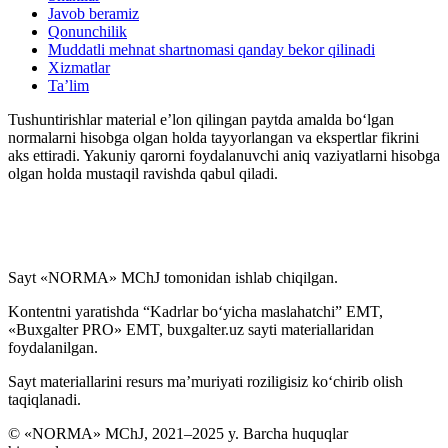
Javob beramiz
Qonunchilik
Muddatli mehnat shartnomasi qanday bekor qilinadi
Xizmatlar
Ta’lim
Tushuntirishlar material e’lon qilingan paytda amalda boʻlgan
normalarni hisobga olgan holda tayyorlangan va ekspertlar fikrini
aks ettiradi. Yakuniy qarorni foydalanuvchi aniq vaziyatlarni hisobga
olgan holda mustaqil ravishda qabul qiladi.
Sayt «NORMA» MChJ tomonidan ishlab chiqilgan.
Kontentni yaratishda “Kadrlar boʻyicha maslahatchi” EMT,
«Buxgalter PRO» EMT, buxgalter.uz sayti materiallaridan
foydalanilgan.
Sayt materiallarini resurs ma’muriyati roziligisiz koʻchirib olish
taqiqlanadi.
© «NORMA» MChJ, 2021–2025 y. Barcha huquqlar