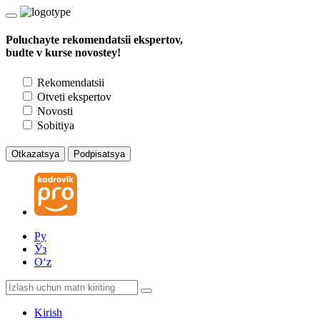
Poluchayte rekomendatsii ekspertov,
budte v kurse novostey!
Rekomendatsii
Otveti ekspertov
Novosti
Sobitiya
Otkazatsya
Podpisatsya
Ру
Ўз
Oʻz
Kirish