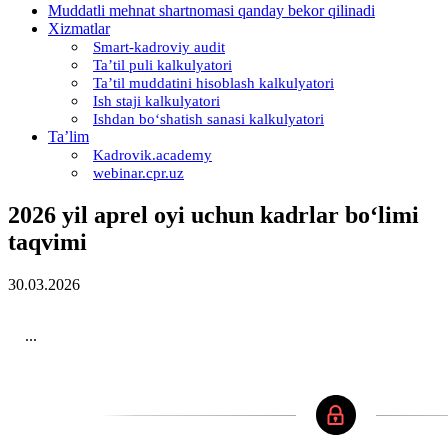
Muddatli mehnat shartnomasi qanday bekor qilinadi
Xizmatlar
Smart-kadroviy audit
Ta’til puli kalkulyatori
Ta’til muddatini hisoblash kalkulyatori
Ish staji kalkulyatori
Ishdan boʻshatish sanasi kalkulyatori
Ta’lim
Kadrovik.academy
webinar.cpr.uz
2026 yil aprel oyi uchun kadrlar boʻlimi
taqvimi
30.03.2026
...