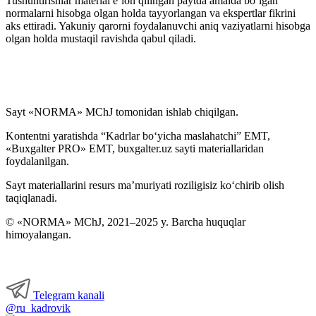
Tushuntirishlar material e’lon qilingan paytda amalda boʻlgan
normalarni hisobga olgan holda tayyorlangan va ekspertlar fikrini
aks ettiradi. Yakuniy qarorni foydalanuvchi aniq vaziyatlarni hisobga
olgan holda mustaqil ravishda qabul qiladi.
Sayt «NORMA» MChJ tomonidan ishlab chiqilgan.
Kontentni yaratishda “Kadrlar boʻyicha maslahatchi” EMT,
«Buxgalter PRO» EMT, buxgalter.uz sayti materiallaridan
foydalanilgan.
Sayt materiallarini resurs ma’muriyati roziligisiz koʻchirib olish
taqiqlanadi.
© «NORMA» MChJ, 2021–2025 y. Barcha huquqlar
himoyalangan.
Telegram kanali
@ru_kadrovik