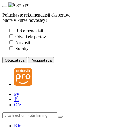
Poluchayte rekomendatsii ekspertov,
budte v kurse novostey!
Rekomendatsii
Otveti ekspertov
Novosti
Sobitiya
Otkazatsya
Podpisatsya
Ру
Ўз
Oʻz
Kirish