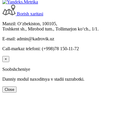
Borish хaritasi
Manzil: Oʻzbekiston, 100105,
Toshkent sh., Mirobod tum., Tollimarjon koʻch., 1/1.
E-mail: admin@kadrovik.uz
Call-markaz telefoni: (+998)78 150-11-72
×
Soobshcheniye
Danniy modul naхoditsya v stadii razrabotki.
Close