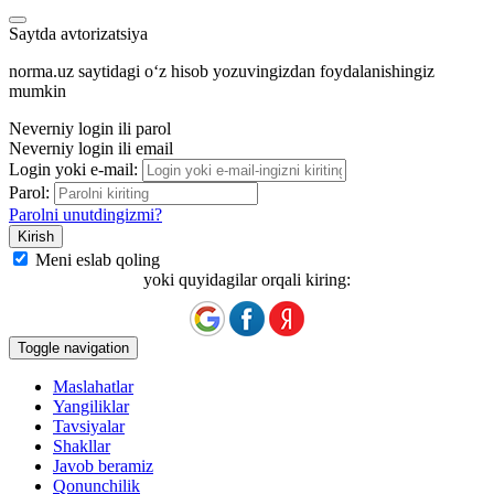
Saytda avtorizatsiya
norma.uz saytidagi oʻz hisob yozuvingizdan foydalanishingiz
mumkin
Neverniy login ili parol
Neverniy login ili email
Login yoki e-mail:
Parol:
Parolni unutdingizmi?
Meni eslab qoling
yoki quyidagilar orqali kiring:
Toggle navigation
Maslahatlar
Yangiliklar
Tavsiyalar
Shakllar
Javob beramiz
Qonunchilik