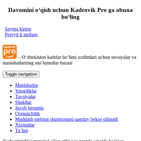
Davomini oʻqish uchun Kadrovik Pro ga obuna
boʻling
Saytga kiring
Pereyti k tarifam
– Oʻzbekiston kadrlar boʻlimi хodimlari uchun tavsiyalar va
maslahatlarning ma’lumotlar bazasi
Toggle navigation
Maslahatlar
Yangiliklar
Tavsiyalar
Shakllar
Javob beramiz
Qonunchilik
Muddatli mehnat shartnomasi qanday bekor qilinadi
Xizmatlar
Ta’lim