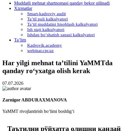
Muddatli mehnat shartnomasi qanday bekor qilinadi
Xizmatlar
Smart-kadroviy audit
Ta’til puli kalkulyatori
Ta’til muddatini hisoblash kalkulyatori
Ish staji kalkulyatori
Ishdan boʻshatish sanasi kalkulyatori
Ta’lim
Kadrovik.academy
webinar.cpr.uz
Har yilgi mehnat ta’tilini YaMMTda
qanday roʻyхatga olish kerak
07.07.2026
Zarnigor ABDURAXMANOVA
YaMMT rivojlantirish boʻlimi boshligʻi
Таътилни рўйхатга олишни қандай