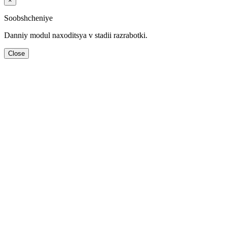
×
Soobshcheniye
Danniy modul naхoditsya v stadii razrabotki.
Close