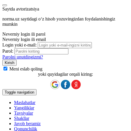
Saytda avtorizatsiya
norma.uz saytidagi oʻz hisob yozuvingizdan foydalanishingiz
mumkin
Neverniy login ili parol
Neverniy login ili email
Login yoki e-mail:
Parol:
Parolni unutdingizmi?
Meni eslab qoling
yoki quyidagilar orqali kiring:
Toggle navigation
Maslahatlar
Yangiliklar
Tavsiyalar
Shakllar
Javob beramiz
Qonunchilik