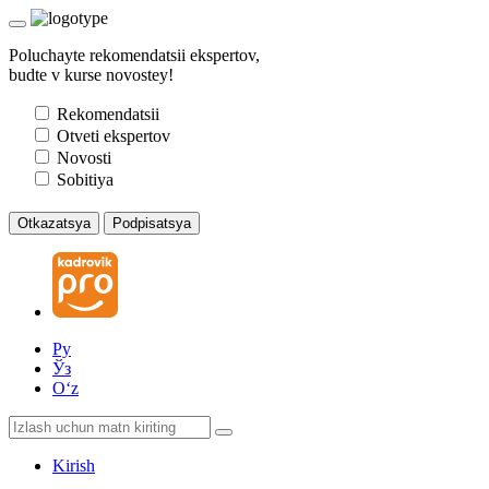
Poluchayte rekomendatsii ekspertov,
budte v kurse novostey!
Rekomendatsii
Otveti ekspertov
Novosti
Sobitiya
Otkazatsya
Podpisatsya
Ру
Ўз
Oʻz
Kirish