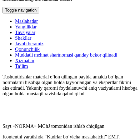
Toggle navigation
Maslahatlar
Yangiliklar
Tavsiyalar
Shakllar
Javob beramiz
Qonunchilik
Muddatli mehnat shartnomasi qanday bekor qilinadi
Xizmatlar
Ta’lim
Tushuntirishlar material e’lon qilingan paytda amalda boʻlgan
normalarni hisobga olgan holda tayyorlangan va ekspertlar fikrini
aks ettiradi. Yakuniy qarorni foydalanuvchi aniq vaziyatlarni hisobga
olgan holda mustaqil ravishda qabul qiladi.
Sayt «NORMA» MChJ tomonidan ishlab chiqilgan.
Kontentni yaratishda “Kadrlar boʻyicha maslahatchi” EMT,