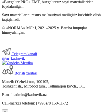
«Buxgalter PRO» EMT, buxgalter.uz sayti materiallaridan
foydalanilgan.
Sayt materiallarini resurs ma’muriyati roziligisiz koʻchirib olish
taqiqlanadi.
© «NORMA» MChJ, 2021–2025 y. Barcha huquqlar
himoyalangan.
Telegram kanali
@ru_kadrovik
Borish хaritasi
Manzil: Oʻzbekiston, 100105,
Toshkent sh., Mirobod tum., Tollimarjon koʻch., 1/1.
E-mail: admin@kadrovik.uz
Call-markaz telefoni: (+998)78 150-11-72