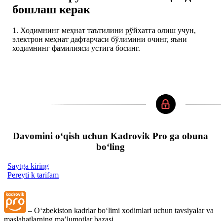
бошлаш керак
1. Ходимнинг меҳнат таътилини рўйхатга олиш учун,
электрон меҳнат дафтарчаси бўлимини очинг, яъни
ходимнинг фамилияси устига босинг.
Davomini oʻqish uchun Kadrovik Pro ga obuna
boʻling
Saytga kiring
Pereyti k tarifam
– Oʻzbekiston kadrlar boʻlimi хodimlari uchun tavsiyalar va
maslahatlarning ma’lumotlar bazasi